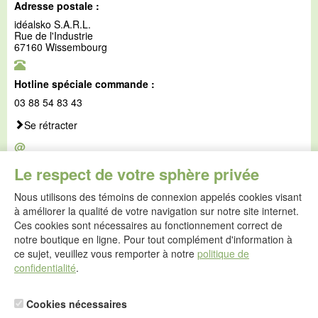
Adresse postale :
idéalsko S.A.R.L.
Rue de l'Industrie
67160 Wissembourg
Hotline spéciale commande :
03 88 54 83 43
Se rétracter
@
E-mail :
Le respect de votre sphère privée
service@idealsko.fr
Nous utilisons des témoins de connexion appelés cookies visant
@
à améliorer la qualité de votre navigation sur notre site internet.
Formulaire de contact
Ces cookies sont nécessaires au fonctionnement correct de
Aller au formulaire de contact
notre boutique en ligne. Pour tout complément d'information à
ce sujet, veuillez vous remporter à notre
politique de
confidentialité
.
Cookies nécessaires