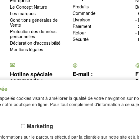
Entreprise
N
Produits
Le Concept Nature
B
Commande
Les marques
- 
Livraison
Conditions générales de
-
Vente
Paiement
-
Protection des données
Retour
-
personnelles
Sécurité
-
Déclaration d'accessibilité
Mentions légales
@
E-mail :
F
Hotline spéciale
c
commande :
service@idealsko.fr
vée
03 88 54 83 43
c
ppelés cookies visant à améliorer la qualité de votre navigation sur not
Se rétracter
notre boutique en ligne. Pour tout complément d'information à ce sujet
Marketing
formations sur le parcours effectué par la clientèle sur notre site et à 