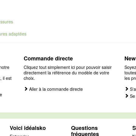
ussures
sures adaptées
Commande directe
News
notre
Cliquez tout simplement ici pour pouvoir saisir
Soyez
directement la référence du modèle de votre
toutes
il est
choix.
les pr
Aller à la commande directe
S'a
e
Se 
Voici idéalsko
Questions
S
fréquentes