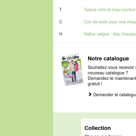
T
Talons mini et maxi confort
C
Cuir de yack pour vos cha
H
Hallux valgus : des chaus
Notre catalogue
Souhaitez-vous recevoir 
nouveau catalogue ?
Demandez-le maintenant, 
gratuit !
Demander le catalogu
Collection