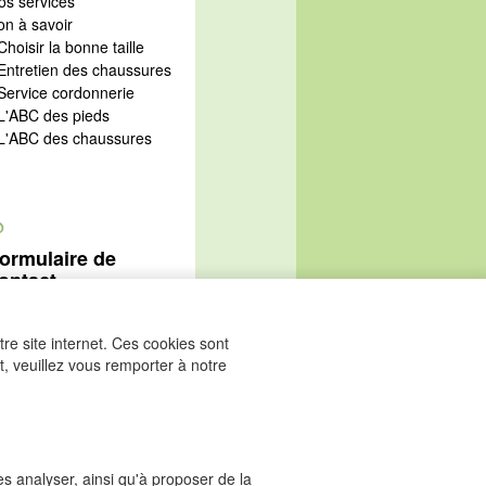
os services
on à savoir
Choisir la bonne taille
 Entretien des chaussures
 Service cordonnerie
 L'ABC des pieds
 L'ABC des chaussures
@
ormulaire de
ontact
Aller au formulaire de
ontact
re site internet. Ces cookies sont
, veuillez vous remporter à notre
les analyser, ainsi qu'à proposer de la