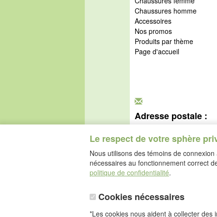
Chaussures femme
Chaussures homme
Accessoires
Nos promos
Produits par thème
Page d'accueil
Adresse postale :
idéalsko S.A.R.L.
Le respect de votre sphère pri
Rue de l'Industrie
67160 Wissembourg
Nous utilisons des témoins de connexion a
nécessaires au fonctionnement correct de 
politique de confidentialité
.
Cookies nécessaires
*Les cookies nous aident à collecter des in