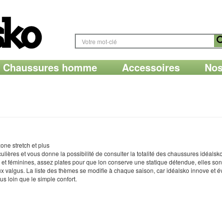
Chaussures homme
Accessoires
Nos
zone stretch et plus
ulières et vous donne la possibilité de consulter la totalité des chaussures idéals
chic et féminines, assez plates pour que lon conserve une statique détendue, elles 
ux valgus. La liste des thèmes se modifie à chaque saison, car idéalsko innove et 
s loin que le simple confort.