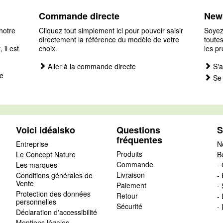
Commande directe
News
notre
Cliquez tout simplement ici pour pouvoir saisir
Soyez
directement la référence du modèle de votre
toutes
il est
choix.
les pr
Aller à la commande directe
S'a
e
Se 
Voici idéalsko
Questions
S
fréquentes
Entreprise
N
Produits
Le Concept Nature
B
Commande
Les marques
- 
Livraison
Conditions générales de
-
Vente
Paiement
-
Protection des données
Retour
-
personnelles
Sécurité
-
Déclaration d'accessibilité
Mentions légales