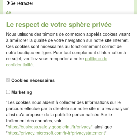
Se rétracter
@
E-mail :
Le respect de votre sphère privée
service@idealsko.fr
Nous utilisons des témoins de connexion appelés cookies visant
@
à améliorer la qualité de votre navigation sur notre site internet.
Formulaire de contact
Ces cookies sont nécessaires au fonctionnement correct de
Aller au formulaire de contact
notre boutique en ligne. Pour tout complément d'information à
ce sujet, veuillez vous remporter à notre
politique de
confidentialité
.
Cookies nécessaires
Marketing
*Les cookies nous aident à collecter des informations sur le
parcours effectué par la clientèle sur notre site et à les analyser,
ainsi qu'à proposer de la publicité personnalisée.Sur le
traitement des données, voir
"
https://business.safety.google/intl/fr/privacy/
" ainsi que
"
https://privacy.microsoft.com/fr-fr/privacystatement
"