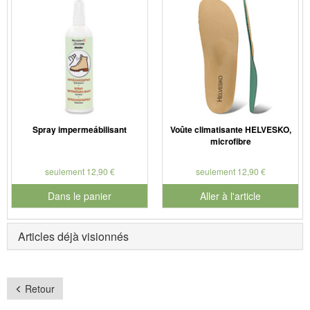
Spray impermeábilisant
Voûte climatisante HELVESKO,
microfibre
seulement 12,90 €
seulement 12,90 €
Dans le panier
Aller à l'article
pour le numéro de produit 901126
Articles déjà visionnés
Retour