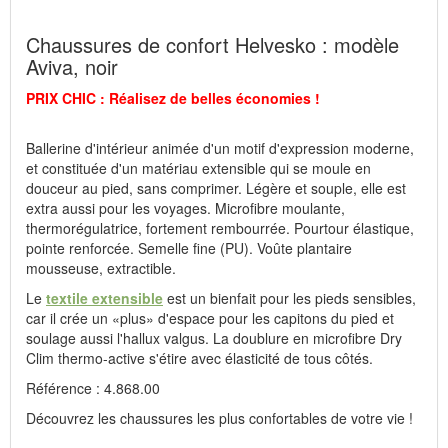
à une forte demande survenue le jour même.
Chaussures de confort Helvesko : modèle
Fabricant : idéalsko S.A.R.L., Rue de l'Industrie, F-67160
Aviva, noir
Wissembourg, E-mail : service@idealsko.fr
PRIX CHIC : Réalisez de belles économies !
Ballerine d'intérieur animée d'un motif d'expression moderne,
et constituée d'un matériau extensible qui se moule en
douceur au pied, sans comprimer. Légère et souple, elle est
extra aussi pour les voyages. Microfibre moulante,
thermorégulatrice, fortement rembourrée. Pourtour élastique,
pointe renforcée. Semelle fine (PU). Voûte plantaire
mousseuse, extractible.
Le
textile extensible
est un bienfait pour les pieds sensibles,
car il crée un «plus» d'espace pour les capitons du pied et
soulage aussi l'hallux valgus. La doublure en microfibre Dry
Clim thermo-active s'étire avec élasticité de tous côtés.
Référence : 4.868.00
Découvrez les chaussures les plus confortables de votre vie !