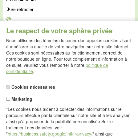
Se rétracter
@
E-mail :
Le respect de votre sphère privée
service@idealsko.fr
Nous utilisons des témoins de connexion appelés cookies visant
@
à améliorer la qualité de votre navigation sur notre site internet.
Formulaire de contact
Ces cookies sont nécessaires au fonctionnement correct de
Aller au formulaire de contact
notre boutique en ligne. Pour tout complément d'information à
ce sujet, veuillez vous remporter à notre
politique de
confidentialité
.
Cookies nécessaires
Marketing
*Les cookies nous aident à collecter des informations sur le
parcours effectué par la clientèle sur notre site et à les analyser,
ainsi qu'à proposer de la publicité personnalisée.Sur le
traitement des données, voir
"
https://business.safety.google/intl/fr/privacy/
" ainsi que