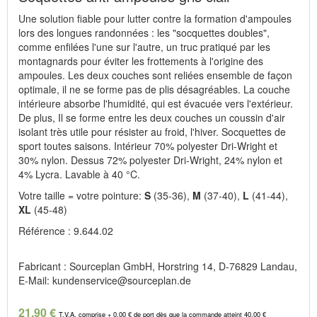
Une solution fiable pour lutter contre la formation d'ampoules
lors des longues randonnées : les "socquettes doubles",
comme enfilées l'une sur l'autre, un truc pratiqué par les
montagnards pour éviter les frottements à l'origine des
ampoules. Les deux couches sont reliées ensemble de façon
optimale, il ne se forme pas de plis désagréables. La couche
intérieure absorbe l'humidité, qui est évacuée vers l'extérieur.
De plus, Il se forme entre les deux couches un coussin d'air
isolant très utile pour résister au froid, l'hiver. Socquettes de
sport toutes saisons. Intérieur 70% polyester Dri-Wright et
30% nylon. Dessus 72% polyester Dri-Wright, 24% nylon et
4% Lycra. Lavable à 40 °C.
Votre taille = votre pointure:
S
(35-36),
M
(37-40),
L
(41-44),
XL
(45-48)
Référence : 9.644.02
Fabricant : Sourceplan GmbH, Horstring 14, D-76829 Landau,
E-Mail: kundenservice@sourceplan.de
21,90 €
T.V.A. comprise + 0,00 € de port dès que la commande atteint 40,00 €