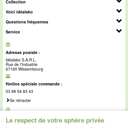
Collection
Voici idéalsko
Questions fréquentes
Service
Adresse postale :
idéalsko S.A.R.L.
Rue de l'Industrie
67160 Wissembourg
Hotline spéciale commande :
03 88 54 83 43
Se rétracter
@
E-mail :
Le respect de votre sphère privée
service@idealsko.fr