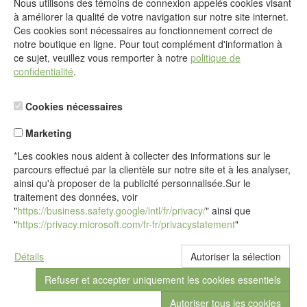
Nous utilisons des témoins de connexion appelés cookies visant
@
à améliorer la qualité de votre navigation sur notre site internet.
Formulaire de contact
Ces cookies sont nécessaires au fonctionnement correct de
Aller au formulaire de contact
notre boutique en ligne. Pour tout complément d'information à
ce sujet, veuillez vous remporter à notre
politique de
confidentialité
.
Cookies nécessaires
Marketing
*Les cookies nous aident à collecter des informations sur le
parcours effectué par la clientèle sur notre site et à les analyser,
ainsi qu'à proposer de la publicité personnalisée.Sur le
traitement des données, voir
"
https://business.safety.google/intl/fr/privacy/
" ainsi que
"
https://privacy.microsoft.com/fr-fr/privacystatement
"
Détails
© Sous réserve de modifications par idéalsko S.A.R.L.