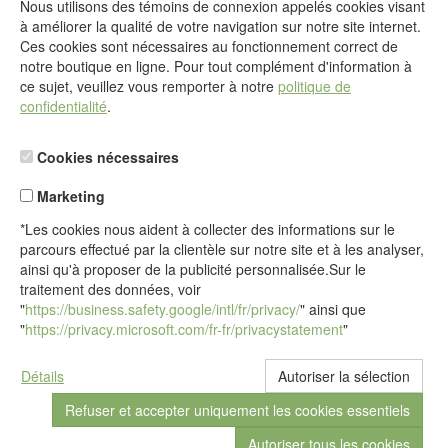
Nous utilisons des témoins de connexion appelés cookies visant
@
à améliorer la qualité de votre navigation sur notre site internet.
Formulaire de contact
Ces cookies sont nécessaires au fonctionnement correct de
Aller au formulaire de contact
notre boutique en ligne. Pour tout complément d'information à
ce sujet, veuillez vous remporter à notre
politique de
confidentialité
.
Cookies nécessaires
Marketing
*Les cookies nous aident à collecter des informations sur le
parcours effectué par la clientèle sur notre site et à les analyser,
ainsi qu'à proposer de la publicité personnalisée.Sur le
traitement des données, voir
"
https://business.safety.google/intl/fr/privacy/
" ainsi que
"
https://privacy.microsoft.com/fr-fr/privacystatement
"
Détails
© Sous réserve de modifications par idéalsko S.A.R.L.