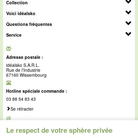
Collection
Voici idéalsko
Questions fréquentes
Service
Adresse postale :
idéalsko S.A.R.L.
Rue de l'Industrie
67160 Wissembourg
Hotline spéciale commande :
03 88 54 83 43
Se rétracter
@
E-mail :
Le respect de votre sphère privée
service@idealsko.fr