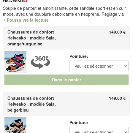
Souple de partout et amortissante, cette sandale sport est en cuir
mode, avec une doublure débordante en néoprène. Réglage via
trois brides à scratche. Sur confortable semelle SoftMouv en TPU,
Poursuivre la lecture
elle est garnie d'une voûte en liège de forme adaptée.
Chaussures de confort
149,00
€
Les cellules d'air de la semelle SofMouv reprennent leur volume
Helvesko : modèle Saia,
initial après chaque pression du pied, libérant, à ce moment, un
orange/turquoise
agréable eff et de rebond.
Le spot en dit plus
Pointure:
Référence : 6.040.57 / 6.040.48
Découvrez les chaussures les plus confortables de votre vie !
Dans le panier
Fabricant : idéalsko S.A.R.L., Rue de l'Industrie, F-67160
Wissembourg, E-mail : service@idealsko.fr
Chaussures de confort
149,00
€
Helvesko : modèle Saia,
beige/bleu
Pointure: