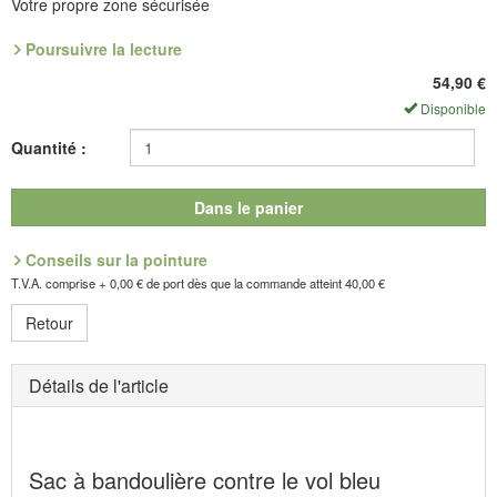
Votre propre zone sécurisée
Poursuivre la lecture
Peu de poids, et un maximum de détails sécurisants, pour le
quotidien et les voyages ! Format idéal pour smartphones,
54,90
€
chéquiers et autres. Sangle et fibre anti-découpe, sécurisé par
Disponible
mosqueton, écran FFID. Polyester revalorisé. Environnement 17,5
Quantité :
x 12,5 8 cm.
Référence : 9.022.80
Dans le panier
Fabricant : Outpac Designs GmbH, Haupstraße 48, D-77736 Zell a.
H., E-Mail: eusupport@pacsafe.com
Conseils sur la pointure
T.V.A. comprise + 0,00 € de port dès que la commande atteint 40,00 €
Retour
Détails de l'article
Sac à bandoulière contre le vol bleu