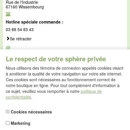
Rue de l'Industrie
67160 Wissembourg
Hotline spéciale commande :
03 88 54 83 43
Se rétracter
@
E-mail :
Le respect de votre sphère privée
service@idealsko.fr
Nous utilisons des témoins de connexion appelés cookies visant
@
à améliorer la qualité de votre navigation sur notre site internet.
Formulaire de contact
Ces cookies sont nécessaires au fonctionnement correct de
Aller au formulaire de contact
notre boutique en ligne. Pour tout complément d'information à
ce sujet, veuillez vous remporter à notre
politique de
confidentialité
.
Cookies nécessaires
Marketing