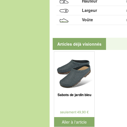
Hauteur
Largeur
Voûte
Articles déjà visionnés
Sabots de jardin bleu
seulement 49,90 €
Aller à l'article