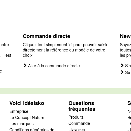
Commande directe
News
notre
Cliquez tout simplement ici pour pouvoir saisir
Soyez
directement la référence du modèle de votre
toutes
il est
choix.
les pr
Aller à la commande directe
S'a
e
Se 
Voici idéalsko
Questions
S
fréquentes
Entreprise
N
Produits
Le Concept Nature
B
Commande
Les marques
- 
Livraison
Conditions générales de
-