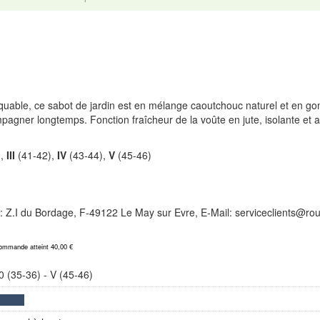
quable, ce sabot de jardin est en mélange caoutchouc naturel et en go
mpagner longtemps. Fonction fraîcheur de la voûte en jute, isolante et 
),
III
(41-42),
IV
(43-44),
V
(45-46)
e: Z.I du Bordage, F-49122 Le May sur Evre, E-Mail: serviceclients@ro
commande atteint 40,00 €
0 (35-36) - V (45-46)