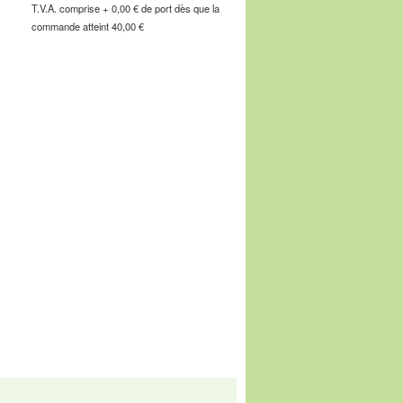
T.V.A. comprise + 0,00 € de port dès que la
commande atteint 40,00 €
office: Z.I du Bordage, F-49122 Le May
@rouchette.com