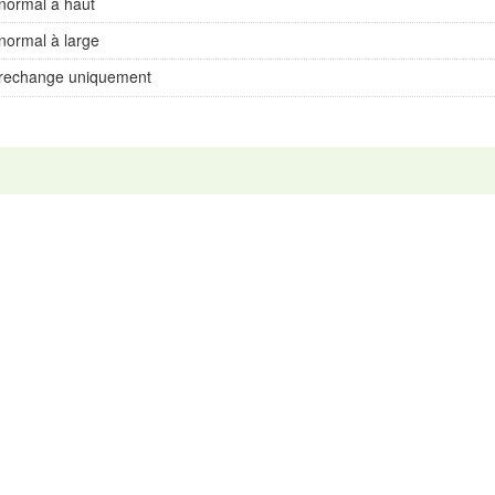
normal à haut
normal à large
rechange uniquement