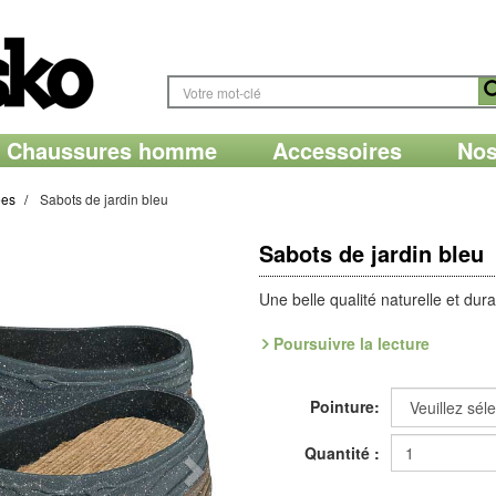
Chaussures homme
Accessoires
Nos
ées
Sabots de jardin bleu
Sabots de jardin bleu
Une belle qualité naturelle et dur
Poursuivre la lecture
Confortable et d'une robustesse r
mélange caoutchouc naturel et en
respectueux, il est fait pour vo
Pointure:
fraîcheur de la voûte en jute, iso
lavable.
Quantité :
Pointures : (35-36),
I
(37-38),
II
(3