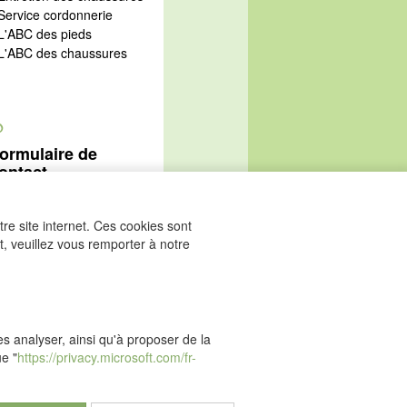
 Service cordonnerie
 L'ABC des pieds
 L'ABC des chaussures
@
ormulaire de
ontact
Aller au formulaire de
ontact
re site internet. Ces cookies sont
, veuillez vous remporter à notre
les analyser, ainsi qu'à proposer de la
ue "
https://privacy.microsoft.com/fr-