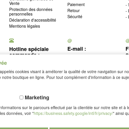
Vente
Paiement
-
Protection des données
Retour
-
personnelles
Sécurité
-
Déclaration d'accessibilité
Mentions légales
@
E-mail :
F
Hotline spéciale
c
commande :
service@idealsko.fr
vée
03 88 54 83 43
c
ppelés cookies visant à améliorer la qualité de votre navigation sur not
Se rétracter
notre boutique en ligne. Pour tout complément d'information à ce sujet
Marketing
formations sur le parcours effectué par la clientèle sur notre site et à 
des données, voir "
https://business.safety.google/intl/fr/privacy/
" ainsi q