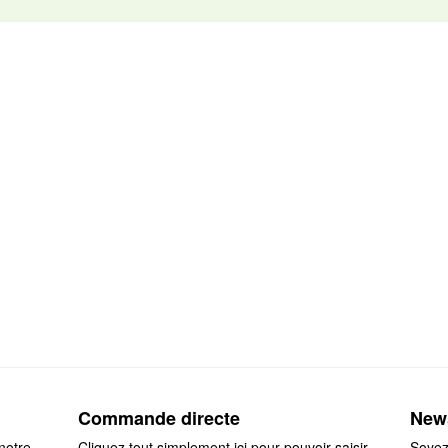
Commande directe
News
notre
Cliquez tout simplement ici pour pouvoir saisir
Soyez