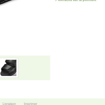
Fabricant : idéalsko S.A.R.L., Ru
mail : service@idealsko.fr
Livraison
Imprimer