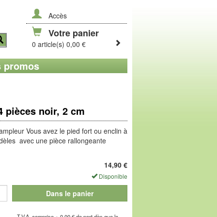
Accès
Votre panier
0 article(s) 0,00 €
 promos
4 pièces noir, 2 cm
ampleur Vous avez le pied fort ou enclin à
dèles avec une pièce rallongeante
e gain de place ! Le lot comprend 4 pièces
argeur voulue et profitez d'un agréable
14,90
€
Disponible
Dans le panier
T.V.A. comprise + 0,00 € de port dès que la