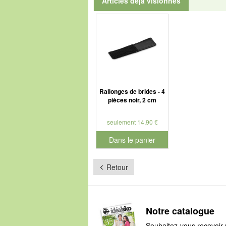
Articles déjà visionnés
Rallonges de brides - 4
pièces noir, 2 cm
seulement 14,90 €
Dans le panier
pour le numéro de produit 910102
Retour
Notre catalogue
Souhaitez-vous recevoir 