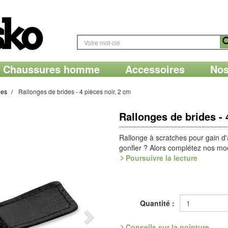
Chaussures homme
Accessoires
Nos
ées
Rallonges de brides - 4 pièces noir, 2 cm
Rallonges de brides - 
Rallonge à scratches pour gain d'
gonfler ? Alors complétez nos mo
assortie, et profitez d'un agréabl
Poursuivre la lecture
à scratches : Posez les pièces à l
chaussant élargi !
Largeur : 2 cm
Quantité :
Lot de 4 pièces
Référence : 9.101.02
Conseils sur la pointure