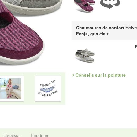
Référence : 4.719.55 / 4.719.20
Découvrez les chaussures les plus
Chaussures de confort Helve
Fabricant : idéalsko S.A.R.L., Ru
Fenja, gris clair
mail : service@idealsko.fr
Conseils sur la pointure
Livraison
Imprimer