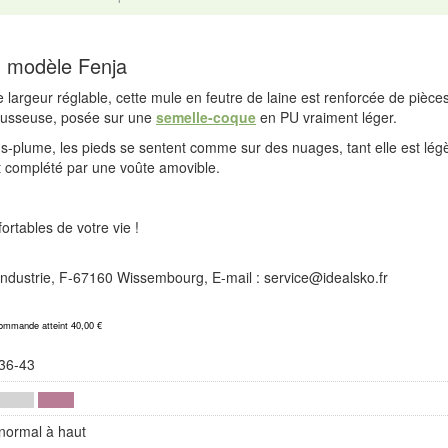
: modèle Fenja
De largeur réglable, cette mule en feutre de laine est renforcée de pièce
ousseuse, posée sur une
semelle-coque
en PU vraiment léger.
plume, les pieds se sentent comme sur des nuages, tant elle est légère 
 complété par une voûte amovible.
rtables de votre vie !
l'Industrie, F-67160 Wissembourg, E-mail : service@idealsko.fr
commande atteint 40,00 €
36-43
normal à haut