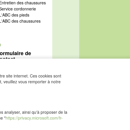
 Entretien des chaussures
 Service cordonnerie
 L'ABC des pieds
 L'ABC des chaussures
@
ormulaire de
ontact
Aller au formulaire de
ontact
re site internet. Ces cookies sont
, veuillez vous remporter à notre
les analyser, ainsi qu'à proposer de la
ue "
https://privacy.microsoft.com/fr-