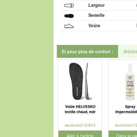
Largeur
Semelle
Voûte
Et pour plus de confort :
Article
Voûte HELVESKO
Spray
textile chaud, noir
impermeábil
seulement 12,90 €
seulement 12
Aller à l'article
Dans le pa