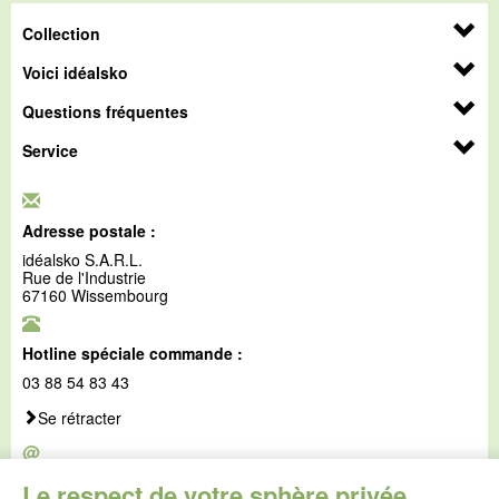
Collection
Voici idéalsko
Questions fréquentes
Service
Adresse postale :
idéalsko S.A.R.L.
Rue de l'Industrie
67160 Wissembourg
Hotline spéciale commande :
03 88 54 83 43
Se rétracter
@
E-mail :
Le respect de votre sphère privée