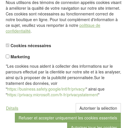
Nous utilisons des témoins de connexion appelés cookies visant
@
à améliorer la qualité de votre navigation sur notre site internet.
Formulaire de contact
Ces cookies sont nécessaires au fonctionnement correct de
Aller au formulaire de contact
notre boutique en ligne. Pour tout complément d'information à
ce sujet, veuillez vous remporter à notre
politique de
confidentialité
.
Cookies nécessaires
Marketing
*Les cookies nous aident à collecter des informations sur le
parcours effectué par la clientèle sur notre site et à les analyser,
ainsi qu'à proposer de la publicité personnalisée.Sur le
traitement des données, voir
"
https://business.safety.google/intl/fr/privacy/
" ainsi que
"
https://privacy.microsoft.com/fr-fr/privacystatement
"
Détails
© Sous réserve de modifications par idéalsko S.A.R.L.