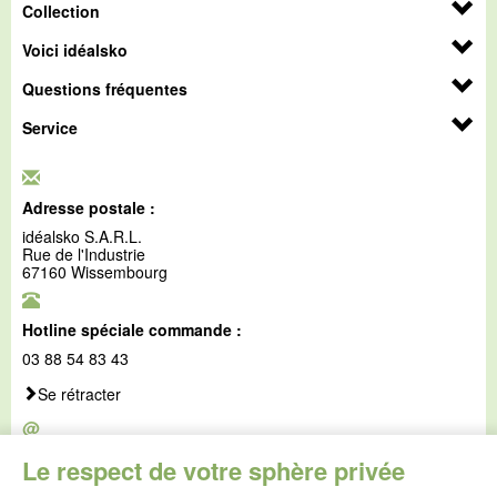
Collection
Voici idéalsko
Questions fréquentes
Service
Adresse postale :
idéalsko S.A.R.L.
Rue de l'Industrie
67160 Wissembourg
Hotline spéciale commande :
03 88 54 83 43
Se rétracter
@
E-mail :
Le respect de votre sphère privée
service@idealsko.fr