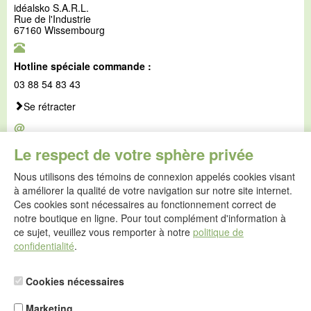
idéalsko S.A.R.L.
Rue de l'Industrie
67160 Wissembourg
Hotline spéciale commande :
03 88 54 83 43
Se rétracter
@
E-mail :
Le respect de votre sphère privée
service@idealsko.fr
Nous utilisons des témoins de connexion appelés cookies visant
@
à améliorer la qualité de votre navigation sur notre site internet.
Formulaire de contact
Ces cookies sont nécessaires au fonctionnement correct de
Aller au formulaire de contact
notre boutique en ligne. Pour tout complément d'information à
ce sujet, veuillez vous remporter à notre
politique de
confidentialité
.
Cookies nécessaires
Marketing