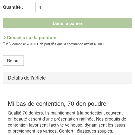
Tailles = pointures:
I
(35-38),
II
(39-42)
Quantité :
Référence : 9.633.44
Dans le panier
Fabricant : GoForm GmbH, Adolf-Senger-Str. 10, D-79618
Rheinfelden, E-Mail: info@goform.de
Conseils sur la pointure
T.V.A. comprise + 0,00 € de port dès que la commande atteint 40,00 €
Retour
Détails de l'article
Mi-bas de contention, 70 den poudre
Qualité 70 deniers. Ils maintiennent à la perfection, couvrent
en beauté et sont d'une présentation raffinée. Nos produits de
contention favorisent l'activité veineuse, dynamisent les tissus
et préviennent les varices. Confort : élastiques souples,