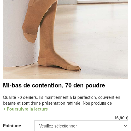
Mi-bas de contention, 70 den poudre
Qualité 70 deniers. Ils maintiennent à la perfection, couvrent en
beauté et sont d'une présentation raffinée. Nos produits de
contention favorisent l'activité veineuse, dynamisent les tissus et
Poursuivre la lecture
préviennent les varices. Confort : élastiques souples, dessous,
16,90
€
talon et pointe renforcés. 83% polyamide et 17% élasthanne.
Pointure:
Lavage à 30°.