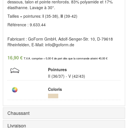
dessous, talon et pointe renforcés. 83% polyamide et 17%
élasthanne. Lavage à 30°.
Tailles = pointures:
I
(35-38),
II
(39-42)
Référence : 9.633.44
Fabricant : GoForm GmbH, Adolf-Senger-Str. 10, D-79618
Rheinfelden, E-Mail: info@goform.de
16,90 €
T.V.A. comprise + 0,00 € de port dès que la commande atteint 40,00 €
Pointures
II (36/37) - V (42/43)
Coloris
Chaussant
Livraison