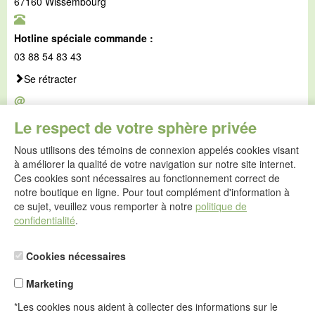
67160 Wissembourg
Hotline spéciale commande :
03 88 54 83 43
Se rétracter
@
E-mail :
Le respect de votre sphère privée
service@idealsko.fr
Nous utilisons des témoins de connexion appelés cookies visant
@
à améliorer la qualité de votre navigation sur notre site internet.
Formulaire de contact
Ces cookies sont nécessaires au fonctionnement correct de
Aller au formulaire de contact
notre boutique en ligne. Pour tout complément d'information à
ce sujet, veuillez vous remporter à notre
politique de
confidentialité
.
Cookies nécessaires
Marketing
*Les cookies nous aident à collecter des informations sur le