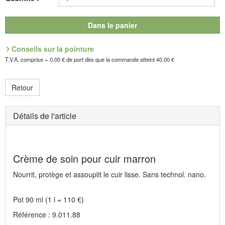
Fabricant : Alexander Gollenz,Kaibing 22, AT-8221 Feistritztal, E-
Mail: spyddy@aon.at
Dans le panier
Conseils sur la pointure
T.V.A. comprise + 0,00 € de port dès que la commande atteint 40,00 €
Retour
Détails de l'article
Crème de soin pour cuir marron
Nourrit, protège et assouplit le cuir lisse. Sans technol. nano.
Pot 90 ml (1 l = 110 €)
Référence : 9.011.88