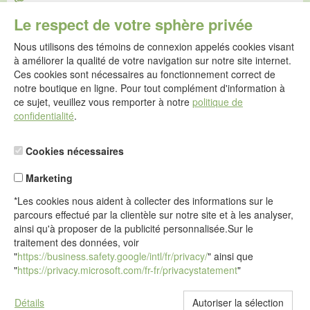
E-mail :
Le respect de votre sphère privée
service@idealsko.fr
Nous utilisons des témoins de connexion appelés cookies visant
@
à améliorer la qualité de votre navigation sur notre site internet.
Formulaire de contact
Ces cookies sont nécessaires au fonctionnement correct de
Aller au formulaire de contact
notre boutique en ligne. Pour tout complément d'information à
ce sujet, veuillez vous remporter à notre
politique de
confidentialité
.
Cookies nécessaires
Marketing
*Les cookies nous aident à collecter des informations sur le
parcours effectué par la clientèle sur notre site et à les analyser,
ainsi qu'à proposer de la publicité personnalisée.Sur le
traitement des données, voir
"
https://business.safety.google/intl/fr/privacy/
" ainsi que
"
https://privacy.microsoft.com/fr-fr/privacystatement
"
Détails