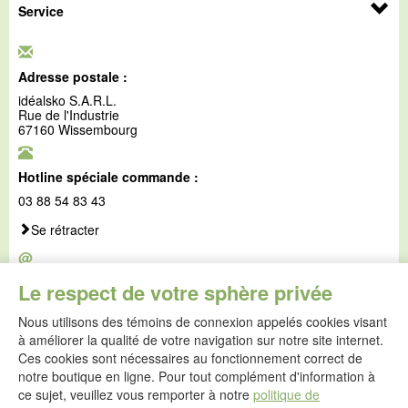
Service
Adresse postale :
idéalsko S.A.R.L.
Rue de l'Industrie
67160 Wissembourg
Hotline spéciale commande :
03 88 54 83 43
Se rétracter
@
E-mail :
Le respect de votre sphère privée
service@idealsko.fr
Nous utilisons des témoins de connexion appelés cookies visant
@
à améliorer la qualité de votre navigation sur notre site internet.
Formulaire de contact
Ces cookies sont nécessaires au fonctionnement correct de
Aller au formulaire de contact
notre boutique en ligne. Pour tout complément d'information à
ce sujet, veuillez vous remporter à notre
politique de