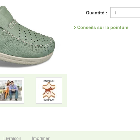
un produit d'origine scandinave d
élastique et perméable à l'air. So
Quantité :
extensible et son pouvoir d'aérati
Référence : 1.586.71
Conseils sur la pointure
Découvrez les chaussures les plus
OFFRE ANNIVERSAIRE : Dans la
Réagissez vite !
Fabricant : idéalsko S.A.R.L., Ru
mail : service@idealsko.fr
Livraison
Imprimer