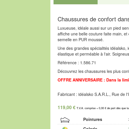
Chaussures de confort dans
Luxueuse, idéale aussi sur un pied sen
affiche une belle couture faite main, e
semelle en PUR moussé.
Une des grandes spécialités idéalsko, i
élastique et perméable à l'air. Soigneus
Référence : 1.586.71
Découvrez les chaussures les plus confo
OFFRE ANNIVERSAIRE : Dans la limit
Fabricant : idéalsko S.A.R.L., Rue de 
119,00 €
T.V.A. comprise + 0,00 € de port dès que l
Pointures
Coloris