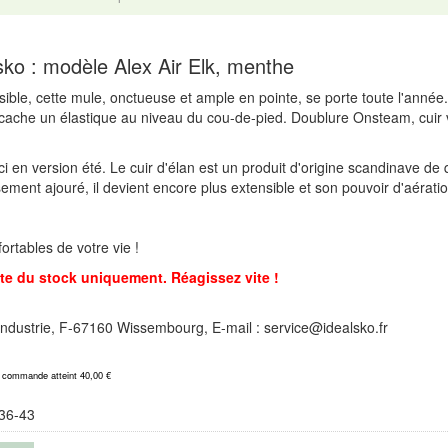
ko : modèle Alex Air Elk, menthe
sible, cette mule, onctueuse et ample en pointe, se porte toute l'anné
t cache un élastique au niveau du cou-de-pied. Doublure Onsteam, cuir 
ci en version été. Le cuir d'élan est un produit d'origine scandinave de
ement ajouré, il devient encore plus extensible et son pouvoir d'aératio
rtables de votre vie !
e du stock uniquement. Réagissez vite !
l'Industrie, F-67160 Wissembourg, E-mail : service@idealsko.fr
a commande atteint 40,00 €
36-43