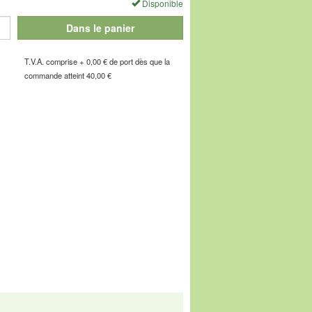
e qualité moelleuse, naturellement
Disponible
igneusement ajouré, il devient encore plus
Dans le panier
on sur le pied s'en trouve renforcé.
T.V.A. comprise + 0,00 € de port dès que la
 confortables de votre vie !
commande atteint 40,00 €
 limite du stock uniquement.
e de l'Industrie, F-67160 Wissembourg, E-