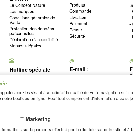
Produits
Le Concept Nature
B
Commande
Les marques
- 
Livraison
Conditions générales de
-
Vente
Paiement
-
Protection des données
Retour
-
personnelles
Sécurité
-
Déclaration d'accessibilité
Mentions légales
@
E-mail :
F
Hotline spéciale
c
commande :
service@idealsko.fr
vée
03 88 54 83 43
c
ppelés cookies visant à améliorer la qualité de votre navigation sur not
Se rétracter
notre boutique en ligne. Pour tout complément d'information à ce sujet
Marketing
formations sur le parcours effectué par la clientèle sur notre site et à 