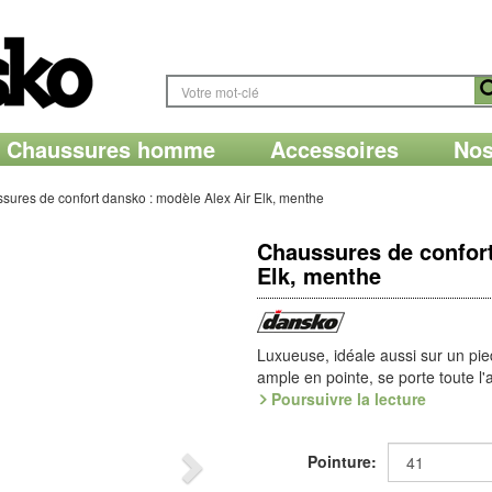
Chaussures homme
Accessoires
Nos
sures de confort dansko : modèle Alex Air Elk, menthe
Chaussures de confort
Elk, menthe
Luxueuse, idéale aussi sur un pie
ample en pointe, se porte toute 
affiche une belle couture faite ma
Poursuivre la lecture
cou-de-pied. Doublure Onsteam, cu
semelle en PUR moussé.
Pointure:
Une des grandes spécialités idéals