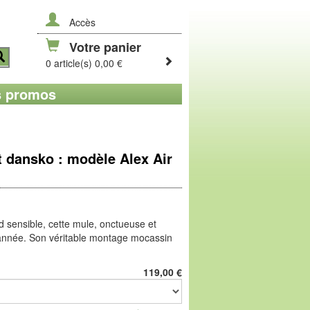
Accès
Votre panier
0 article(s) 0,00 €
 promos
 dansko : modèle Alex Air
d sensible, cette mule, onctueuse et
l'année. Son véritable montage mocassin
in, et cache un élastique au niveau du
ir velours sur la voûte. Confortable
119,00
€
ko, ici en version été. Le cuir d'élan est