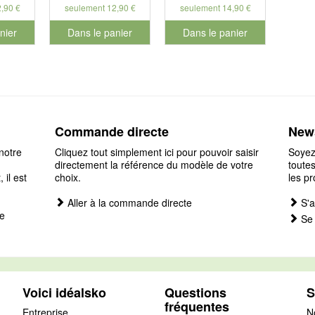
,90 €
seulement 12,90 €
seulement 14,90 €
nier
Dans le panier
Dans le panier
éro de produit 901126
pour le numéro de produit 901127
pour le numéro de produit 901
Commande directe
News
notre
Cliquez tout simplement ici pour pouvoir saisir
Soyez
directement la référence du modèle de votre
toutes
il est
choix.
les pr
Aller à la commande directe
S'a
e
Se 
Voici idéalsko
Questions
S
fréquentes
Entreprise
N