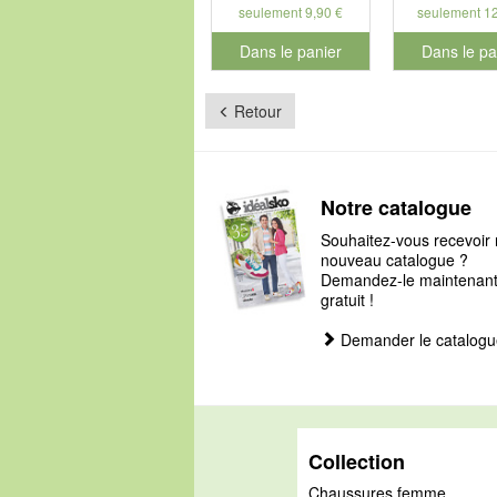
seulement 9,90 €
seulement 12
Dans le panier
Dans le pa
pour le numéro de produit 901186
pour le num
Retour
Notre catalogue
Souhaitez-vous recevoir 
nouveau catalogue ?
Demandez-le maintenant, 
gratuit !
Demander le catalogu
Collection
Chaussures femme