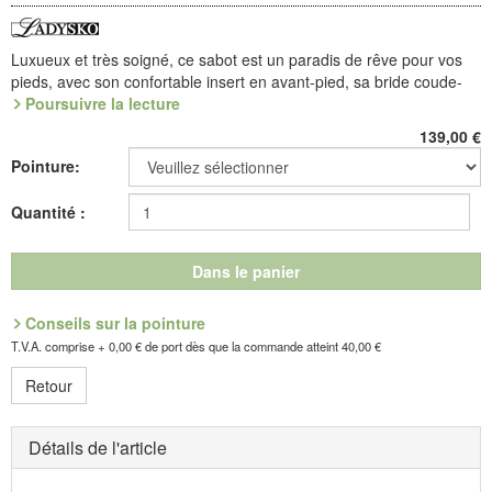
Luxueux et très soigné, ce sabot est un paradis de rêve pour vos
pieds, avec son confortable insert en avant-pied, sa bride coude-
pied ajustable par scratche, ses ravissants ajours aérants et sa
Poursuivre la lecture
doublure en cuir ! Rembourrage côté gros orteil. Semelle
Opanke
139,00
€
(PU) cousue à la main, petit talon et voûte échangeable.
Pointure:
Effet détente assuré sur notre semelle Opanke à coussin d'air, en
PU, garnie d'une voûte en liège nature et latex ! Elle est cousue
Quantité :
main au dessus cuir, dans un point souple, ce qui donne une belle
flexibilité à la chaussure. Un absorbeur de choc situé au talon
adoucit tous les impacts.
Dans le panier
Référence : 6.007.05
Conseils sur la pointure
Découvrez les chaussures les plus confortables de votre vie !
T.V.A. comprise + 0,00 € de port dès que la commande atteint 40,00 €
Retour
Fabricant : idéalsko S.A.R.L., Rue de l'Industrie, F-67160
Wissembourg, E-mail : service@idealsko.fr
Détails de l'article