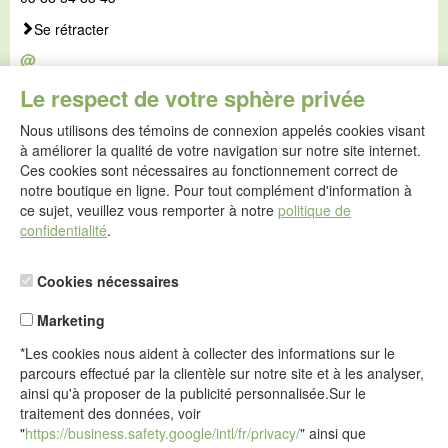
Se rétracter
@
E-mail :
Le respect de votre sphère privée
service@idealsko.fr
Nous utilisons des témoins de connexion appelés cookies visant
@
à améliorer la qualité de votre navigation sur notre site internet.
Formulaire de contact
Ces cookies sont nécessaires au fonctionnement correct de
Aller au formulaire de contact
notre boutique en ligne. Pour tout complément d'information à
ce sujet, veuillez vous remporter à notre
politique de
confidentialité
.
Cookies nécessaires
Marketing
*Les cookies nous aident à collecter des informations sur le
parcours effectué par la clientèle sur notre site et à les analyser,
ainsi qu'à proposer de la publicité personnalisée.Sur le
traitement des données, voir
"
https://business.safety.google/intl/fr/privacy/
" ainsi que