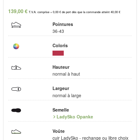
139,00 €
T.V.A. comprise + 0,00 € de port dès que la commande atteint 40,00 €
Pointures
36-43
Coloris
Hauteur
normal à haut
Largeur
normal à large
Semelle
LadySko Opanke
Voûte
cuir LadySko - rechange ou libre choix