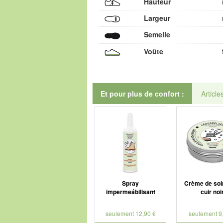
Hauteur
Largeur
Semelle
Voûte
Et pour plus de confort :
Article
Spray
Crème de soi
impermeábilisant
cuir noi
seulement 12,90 €
seulement 9