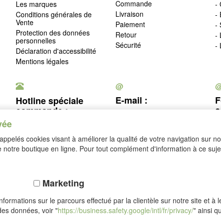
Commande
Les marques
- 
Livraison
Conditions générales de
-
Vente
Paiement
-
Protection des données
Retour
-
personnelles
Sécurité
-
Déclaration d'accessibilité
Mentions légales
@
E-mail :
F
Hotline spéciale
c
commande :
service@idealsko.fr
vée
03 88 54 83 43
c
ppelés cookies visant à améliorer la qualité de votre navigation sur not
Se rétracter
notre boutique en ligne. Pour tout complément d'information à ce sujet
Marketing
formations sur le parcours effectué par la clientèle sur notre site et à 
des données, voir "
https://business.safety.google/intl/fr/privacy/
" ainsi q