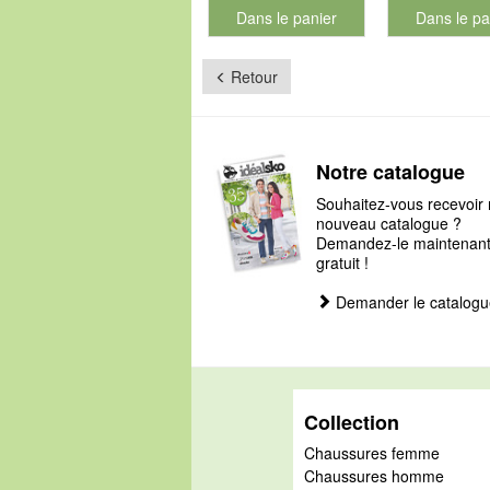
Dans le panier
Dans le pa
pour le numéro de produit 901126
pour le num
Retour
Notre catalogue
Souhaitez-vous recevoir 
nouveau catalogue ?
Demandez-le maintenant, 
gratuit !
Demander le catalogu
Collection
Chaussures femme
Chaussures homme