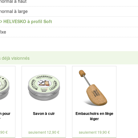
normal à haut
normal à large
HELVESKO à profil Soft
fixe
s déjà visionnés
n pour
Savon à cuir
Embauchoirs en liège
r
léger
,90 €
seulement 12,90 €
seulement 19,90 €