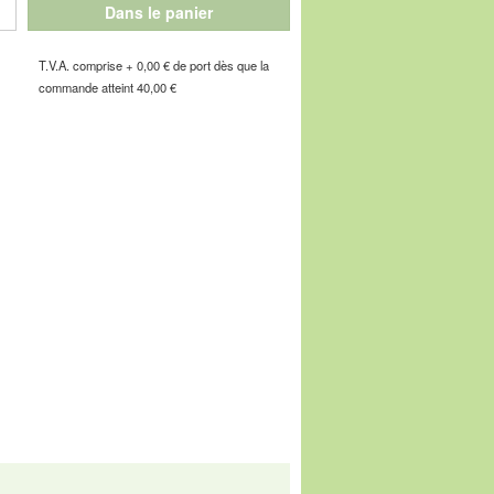
à son coussin d'air. Flexibilité parfaite
Dans le panier
 ses besoins. Dessous : un profil sport
durs.
T.V.A. comprise + 0,00 € de port dès que la
commande atteint 40,00 €
 confortables de votre vie !
e de l'Industrie, F-67160 Wissembourg, E-