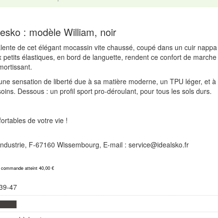
esko : modèle William, noir
alente de cet élégant mocassin vite chaussé, coupé dans un cuir nappa
petits élastiques, en bord de languette, rendent ce confort de marche 
mortissant.
 une sensation de liberté due à sa matière moderne, un TPU léger, et à so
oins. Dessous : un profil sport pro-déroulant, pour tous les sols durs.
rtables de votre vie !
l'Industrie, F-67160 Wissembourg, E-mail : service@idealsko.fr
a commande atteint 40,00 €
39-47