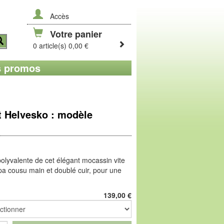
Accès
Votre panier
0 article(s) 0,00 €
 promos
t Helvesko : modèle
polyvalente de cet élégant mocassin vite
a cousu main et doublé cuir, pour une
 Deux petits élastiques, en bord de
marche encore plus net. Semelle profil
139,00
€
PU léger et amortissant.
roduit une sensation de liberté due à sa