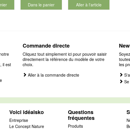
nier
Dans le panier
Aller à l'article
éro de produit 901187
pour le numéro de produit 901127
Commande directe
News
notre
Cliquez tout simplement ici pour pouvoir saisir
Soyez
directement la référence du modèle de votre
toutes
il est
choix.
les pr
Aller à la commande directe
S'a
e
Se 
Voici idéalsko
Questions
S
fréquentes
Entreprise
N
Produits
Le Concept Nature
B