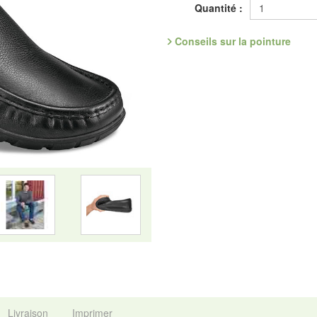
matière moderne, un TPU léger, et 
Quantité :
de tous sens : le pied bouge selon
pro-déroulant, pour tous les sols 
Conseils sur la pointure
Référence : 5.708.00
Découvrez les chaussures les plus
Fabricant : idéalsko S.A.R.L., Ru
mail : service@idealsko.fr
Livraison
Imprimer