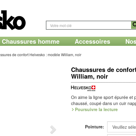
Chaussures homme
Accessoires
Nos
sures de confort Helvesko : modèle William, noir
Chaussures de confor
William, noir
On aime la ligne sport épurée et 
chaussé, coupé dans un cuir napp
sensation naturelle à chaque pas.
Poursuivre la lecture
languette, rendent ce confort de 
Soft de
forme anatomique
, en T
Pointure:
Légère, la semelle à profil Soft p