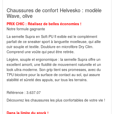
à une forte demande survenue le jour même.
Chaussures de confort Helvesko : modèle
Wave, olive
Fabricant : idéalsko S.A.R.L., Rue de l'Industrie, F-67160
Wissembourg, E-mail : service@idealsko.fr
PRIX CHIC : Réalisez de belles économies !
Notre formule gagnante
La semelle Supra en Soft-PU fl exible est le complément
parfait de ce sneaker sport à languette moelleuse, qui allie
cuir souple et textile. Doublure en microfibre Dry Clim.
Comprend une voûte qui peut être retirée.
Légère, souple et ergonomique : la semelle Supra offre un
excellent amorti, une fluidité de mouvement naturelle et un
look ultra-moderne. Son grip tient ses promesses, avec du
TPU bicolore pour la surface de contact au sol, qui assure
stabilité et sûreté des appuis, sur tous les terrains.
Référence : 3.637.07
Découvrez les chaussures les plus confortables de votre vie !
Dans la limite du stock !