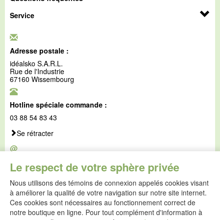
Service
Adresse postale :
idéalsko S.A.R.L.
Rue de l'Industrie
67160 Wissembourg
Hotline spéciale commande :
03 88 54 83 43
Se rétracter
@
E-mail :
Le respect de votre sphère privée
service@idealsko.fr
Nous utilisons des témoins de connexion appelés cookies visant
@
à améliorer la qualité de votre navigation sur notre site internet.
Formulaire de contact
Ces cookies sont nécessaires au fonctionnement correct de
Aller au formulaire de contact
notre boutique en ligne. Pour tout complément d'information à