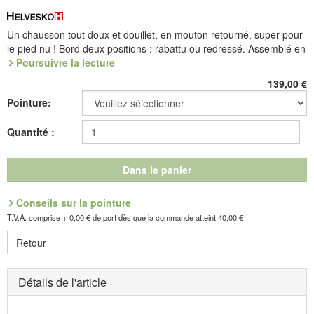
Un chausson tout doux et douillet, en mouton retourné, super pour
le pied nu ! Bord deux positions : rabattu ou redressé. Assemblé en
souplesse, il bénéficie de renforts et d'une voûte remplaçable.
Poursuivre la lecture
Semelle-coque légère comme une plume, faite en PU.
139,00
€
Le mouton double-face ou mouton retourné est un produit naturel.
Pointure:
Le côté peau est à l'extérieur de la chaussure, le côté fourrure à
l'intérieur. Le pied est au chaud dans une fourrure moelleuse et
Quantité :
respirante.
Référence : 4.790.04
Dans le panier
Découvrez les chaussures les plus confortables de votre vie !
Conseils sur la pointure
Fabricant : idéalsko S.A.R.L., Rue de l'Industrie, F-67160
T.V.A. comprise + 0,00 € de port dès que la commande atteint 40,00 €
Wissembourg, E-mail : service@idealsko.fr
Retour
Détails de l'article