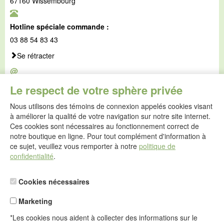
67160 Wissembourg
Hotline spéciale commande :
03 88 54 83 43
Se rétracter
@
E-mail :
Le respect de votre sphère privée
service@idealsko.fr
Nous utilisons des témoins de connexion appelés cookies visant
@
à améliorer la qualité de votre navigation sur notre site internet.
Formulaire de contact
Ces cookies sont nécessaires au fonctionnement correct de
Aller au formulaire de contact
notre boutique en ligne. Pour tout complément d'information à
ce sujet, veuillez vous remporter à notre
politique de
confidentialité
.
Cookies nécessaires
Marketing
*Les cookies nous aident à collecter des informations sur le