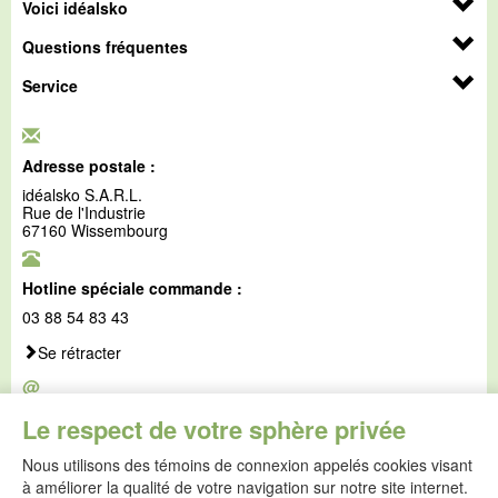
Voici idéalsko
Questions fréquentes
Service
Adresse postale :
idéalsko S.A.R.L.
Rue de l'Industrie
67160 Wissembourg
Hotline spéciale commande :
03 88 54 83 43
Se rétracter
@
E-mail :
Le respect de votre sphère privée
service@idealsko.fr
Nous utilisons des témoins de connexion appelés cookies visant
@
à améliorer la qualité de votre navigation sur notre site internet.