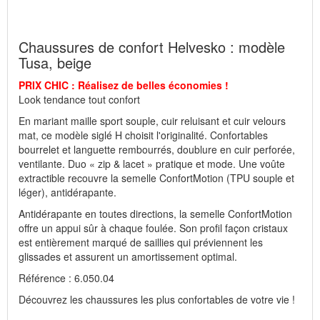
Fabricant : idéalsko S.A.R.L., Rue de l'Industrie, F-67160
Wissembourg, E-mail : >service@idealsko.fr
Chaussures de confort Helvesko : modèle
Tusa, beige
PRIX CHIC : Réalisez de belles économies !
Look tendance tout confort
En mariant maille sport souple, cuir reluisant et cuir velours
mat, ce modèle siglé H choisit l'originalité. Confortables
bourrelet et languette rembourrés, doublure en cuir perforée,
ventilante. Duo « zip & lacet » pratique et mode. Une voûte
extractible recouvre la semelle ConfortMotion (TPU souple et
léger), antidérapante.
Antidérapante en toutes directions, la semelle ConfortMotion
offre un appui sûr à chaque foulée. Son profil façon cristaux
est entièrement marqué de saillies qui préviennent les
glissades et assurent un amortissement optimal.
Référence : 6.050.04
Découvrez les chaussures les plus confortables de votre vie !