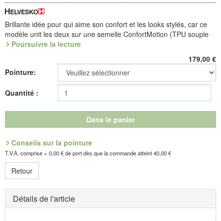
Brillante idée pour qui aime son confort et les looks stylés, car ce
modèle unit les deux sur une semelle ConfortMotion (TPU souple
et léger) qui accroche au sol. Laçage haut, vite ajusté sur une
Poursuivre la lecture
languette soufflet. Confort rembourré, cuir chevreau vernis facile à
179,00
€
vivre et chic, doublé loden.
Pointure:
Antidérapante en toutes directions, la semelle ConfortMotion offre
un appui sûr à chaque foulée. Son profil façon cristaux est
Quantité :
entièrement marqué de saillies qui préviennent les glissades et
assurent un amortissement optimal.
Dans le panier
Référence : 6.053.80
Découvrez les chaussures les plus confortables de votre vie !
Conseils sur la pointure
T.V.A. comprise + 0,00 € de port dès que la commande atteint 40,00 €
Fabricant : idéalsko S.A.R.L., Rue de l'Industrie, F-67160
Retour
Wissembourg, E-mail : service@idealsko.fr
Détails de l'article