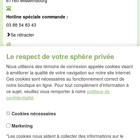
67160 Wissembourg
Hotline spéciale commande :
03 88 54 83 43
Se rétracter
@
E-mail :
Le respect de votre sphère privée
service@idealsko.fr
Nous utilisons des témoins de connexion appelés cookies visant
@
à améliorer la qualité de votre navigation sur notre site internet.
Formulaire de contact
Ces cookies sont nécessaires au fonctionnement correct de
Aller au formulaire de contact
notre boutique en ligne. Pour tout complément d'information à
ce sujet, veuillez vous remporter à notre
politique de
confidentialité
.
Cookies nécessaires
Marketing
*Les cookies nous aident à collecter des informations sur le