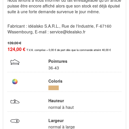
Nous tenons à vous informer du fait envisageable qu'un article
puisse être encore affiché alors que son stock est déjà épuisé
suite à une forte demande survenue le jour même.
Fabricant : idéalsko S.A.R.L., Rue de l'Industrie, F-67160
Wissembourg, E-mail : service@idealsko.fr
139,00 €
124,00 €
T.V.A. comprise + 0,00 € de port dès que la commande atteint 40,00 €
Pointures
36-43
Coloris
Hauteur
normal à haut
Largeur
normal à large