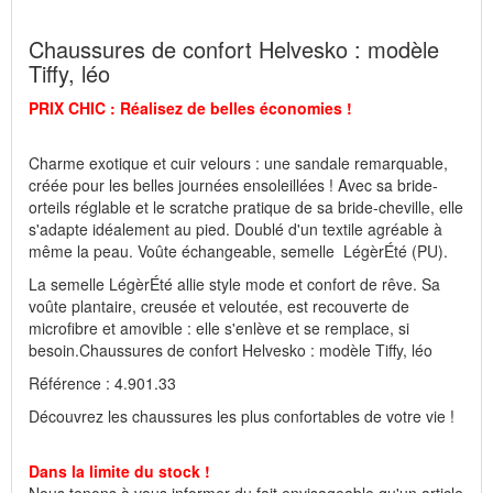
Chaussures de confort Helvesko : modèle
Fabricant : idéalsko S.A.R.L., Rue de l'Industrie, F-67160
Wissembourg, E-mail : service@idealsko.fr
Tiffy, léo
PRIX CHIC : Réalisez de belles économies !
Charme exotique et cuir velours : une sandale remarquable,
créée pour les belles journées ensoleillées ! Avec sa bride-
orteils réglable et le scratche pratique de sa bride-cheville, elle
s'adapte idéalement au pied. Doublé d'un textile agréable à
même la peau. Voûte échangeable, semelle LégèrÉté (PU).
La semelle LégèrÉté allie style mode et confort de rêve. Sa
voûte plantaire, creusée et veloutée, est recouverte de
microfibre et amovible : elle s'enlève et se remplace, si
besoin.Chaussures de confort Helvesko : modèle Tiffy, léo
Référence : 4.901.33
Découvrez les chaussures les plus confortables de votre vie !
Dans la limite du stock !