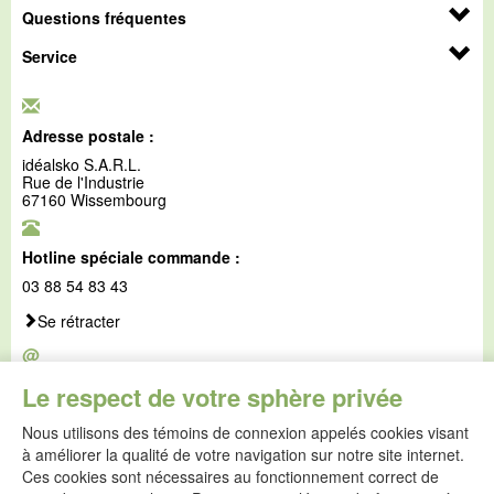
Questions fréquentes
Service
Adresse postale :
idéalsko S.A.R.L.
Rue de l'Industrie
67160 Wissembourg
Hotline spéciale commande :
03 88 54 83 43
Se rétracter
@
E-mail :
Le respect de votre sphère privée
service@idealsko.fr
Nous utilisons des témoins de connexion appelés cookies visant
@
à améliorer la qualité de votre navigation sur notre site internet.
Formulaire de contact
Ces cookies sont nécessaires au fonctionnement correct de