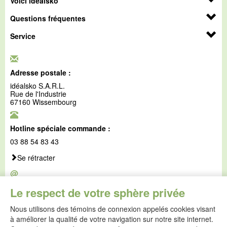
Voici idéalsko
Questions fréquentes
Service
Adresse postale :
idéalsko S.A.R.L.
Rue de l'Industrie
67160 Wissembourg
Hotline spéciale commande :
03 88 54 83 43
Se rétracter
@
E-mail :
Le respect de votre sphère privée
service@idealsko.fr
Nous utilisons des témoins de connexion appelés cookies visant
@
à améliorer la qualité de votre navigation sur notre site internet.
Formulaire de contact