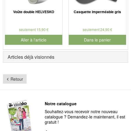
Voûte double HELVESKO
Casquette imperméable gris
seulement 15,90 €
seulement 24,90 €
Aller à l'article
Dans le panier
pour le numéro de produit 990
Articles déjà visionnés
Retour
Notre catalogue
Souhaitez-vous recevoir notre nouveau
catalogue ? Demandez-le maintenant, il est
gratuit !