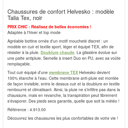
à une forte demande survenue le jour même.
Chaussures de confort Helvesko : modèle
Talia Tex, noir
Fabricant : idéalsko S.A.R.L., Rue de l'Industrie, F-67160
Wissembourg, E-mail : service@idealsko.fr
PRIX CHIC : Réalisez de belles économies !
Adaptée à l'hiver et top mode
Agréable bottine ornée d'un motif moucheté discret : un
modèle en cuir et textile sport, léger et équipé TEX, afin de
résister à la pluie.
Doublure chaude
. La glissière évolue sur
une patte antipluie. Semelle à insert Duo en PU, avec sa voûte
remplaçable.
Tout cuir équipé d'une
membrane TEX
Helvesko devient
100% étanche à l'eau. Cette membrane anti-pluie est montée
de façon invisible, entre le dessus cuir et la doublure en textile
rembourré et climatisant. Ainsi, la pluie ne s'infiltre pas dans la
chaussure, mais en revanche, la transpiration peut librement
s'évaporer. Des pieds secs garantis, quelle que soit la météo !
Référence : 4.913.00
Découvrez les chaussures les plus confortables de votre vie !