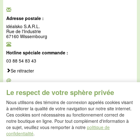
Adresse postale :
idéalsko S.A.R.L.
Rue de l'Industrie
67160 Wissembourg
Hotline spéciale commande :
03 88 54 83 43
Se rétracter
@
E-mail :
Le respect de votre sphère privée
service@idealsko.fr
Nous utilisons des témoins de connexion appelés cookies visant
@
à améliorer la qualité de votre navigation sur notre site internet.
Formulaire de contact
Ces cookies sont nécessaires au fonctionnement correct de
Aller au formulaire de contact
notre boutique en ligne. Pour tout complément d'information à
ce sujet, veuillez vous remporter à notre
politique de
confidentialité
.