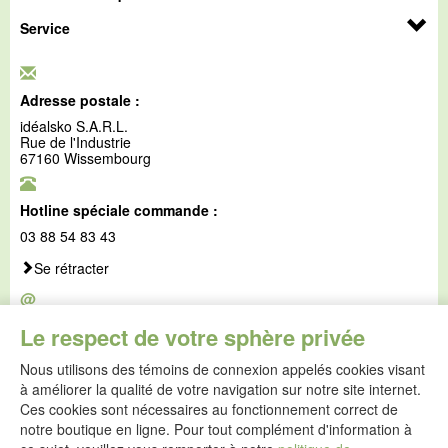
Service
Adresse postale :
idéalsko S.A.R.L.
Rue de l'Industrie
67160 Wissembourg
Hotline spéciale commande :
03 88 54 83 43
Se rétracter
@
E-mail :
Le respect de votre sphère privée
service@idealsko.fr
Nous utilisons des témoins de connexion appelés cookies visant
@
à améliorer la qualité de votre navigation sur notre site internet.
Formulaire de contact
Ces cookies sont nécessaires au fonctionnement correct de
Aller au formulaire de contact
notre boutique en ligne. Pour tout complément d'information à