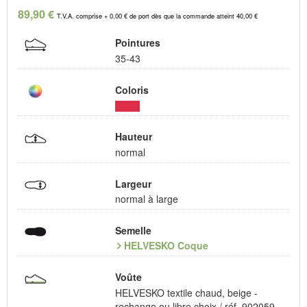
89,90 €
T.V.A. comprise + 0,00 € de port dès que la commande atteint 40,00 €
Pointures
35-43
Coloris
Hauteur
normal
Largeur
normal à large
Semelle
HELVESKO Coque
Voûte
HELVESKO textile chaud, beige -
rechange ou libre choix / réf. 902059