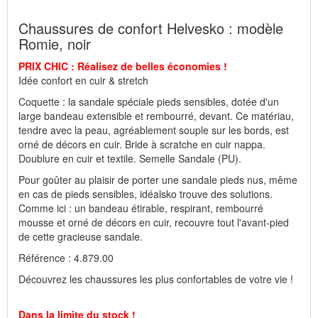
à une forte demande survenue le jour même.
Chaussures de confort Helvesko : modèle
Romie, noir
Fabricant : idéalsko S.A.R.L., Rue de l'Industrie, F-67160
Wissembourg, E-mail : service@idealsko.fr
PRIX CHIC : Réalisez de belles économies !
Idée confort en cuir & stretch
Coquette : la sandale spéciale pieds sensibles, dotée d'un
large bandeau extensible et rembourré, devant. Ce matériau,
tendre avec la peau, agréablement souple sur les bords, est
orné de décors en cuir. Bride à scratche en cuir nappa.
Doublure en cuir et textile. Semelle Sandale (PU).
Pour goûter au plaisir de porter une sandale pieds nus, même
en cas de pieds sensibles, idéalsko trouve des solutions.
Comme ici : un bandeau étirable, respirant, rembourré
mousse et orné de décors en cuir, recouvre tout l'avant-pied
de cette gracieuse sandale.
Référence : 4.879.00
Découvrez les chaussures les plus confortables de votre vie !
Dans la limite du stock !