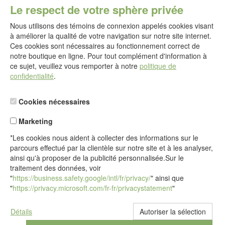
E-mail :
Le respect de votre sphère privée
service@idealsko.fr
Nous utilisons des témoins de connexion appelés cookies visant
@
à améliorer la qualité de votre navigation sur notre site internet.
Formulaire de contact
Ces cookies sont nécessaires au fonctionnement correct de
Aller au formulaire de contact
notre boutique en ligne. Pour tout complément d'information à
ce sujet, veuillez vous remporter à notre
politique de
confidentialité
.
Cookies nécessaires
Marketing
*Les cookies nous aident à collecter des informations sur le
parcours effectué par la clientèle sur notre site et à les analyser,
ainsi qu'à proposer de la publicité personnalisée.Sur le
traitement des données, voir
"
https://business.safety.google/intl/fr/privacy/
" ainsi que
"
https://privacy.microsoft.com/fr-fr/privacystatement
"
Détails