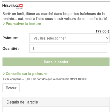
Sortir en forêt, flâner au marché dans les petites fraîcheurs de la
rentrée... oui, mais à l'aise sous le cuir velours de ce modèle traité
anti-pluie, rembourré en haut de tige et ajustable avec précision,
Poursuivre la lecture
grâce à son laçage 7 trous.
Doublure en loden
chaud, voûte
179,00
€
amovible. Sur une semelle Profil Sport agrippante, en TPU léger.
Pointure:
Doublure en loden : idéale dans une chaussure ! Travaillée en
bassin d'eau, la laine naturelle se transforme en un robuste feutre
Quantité :
qui constitue la base du loden, une belle matière chaude, douce et
absorbante.
Dans le panier
Référence : 8.297.50
Découvrez les chaussures les plus confortables de votre vie !
Conseils sur la pointure
T.V.A. comprise + 0,00 € de port dès que la commande atteint 40,00 €
Fabricant : idéalsko S.A.R.L., Rue de l'Industrie, F-67160
Retour
Wissembourg, E-mail : service@idealsko.fr
Détails de l'article