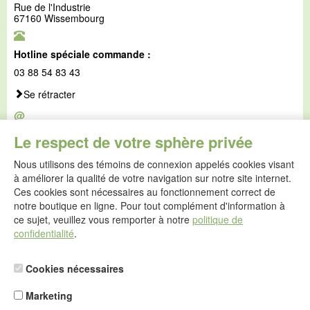
Rue de l'Industrie
67160 Wissembourg
Hotline spéciale commande :
03 88 54 83 43
Se rétracter
@
E-mail :
Le respect de votre sphère privée
service@idealsko.fr
Nous utilisons des témoins de connexion appelés cookies visant
@
à améliorer la qualité de votre navigation sur notre site internet.
Formulaire de contact
Ces cookies sont nécessaires au fonctionnement correct de
Aller au formulaire de contact
notre boutique en ligne. Pour tout complément d'information à
ce sujet, veuillez vous remporter à notre
politique de
confidentialité
.
Cookies nécessaires
Marketing