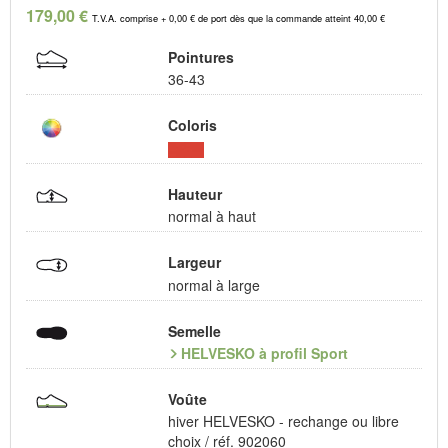
179,00 €
T.V.A. comprise + 0,00 € de port dès que la commande atteint 40,00 €
Pointures
36-43
Coloris
Hauteur
normal à haut
Largeur
normal à large
Semelle
HELVESKO à profil Sport
Voûte
hiver HELVESKO - rechange ou libre
choix / réf. 902060