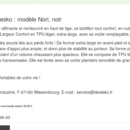
esko : modèle Nori, noir
affinante et rembourré en haut de tige, ce bottillon tout confort, en cu
le Largeur Confort en TPU léger, extra-large, avec sa voûte remplaçable,
s soucis liés aux pieds forts ! De format extra-large en avant-pied et e
face d'appui plus ample, et donc plus de stabilité au porteur. Sa form
ciant d'un volume chaussant plus spacieux. Elle se compose de TPU lé
transversales. Elle est livrée avec sa voûte plantaire amovible de gran
rtables de votre vie !
l'Industrie, F-67160 Wissembourg, E-mail : service@idealsko.fr
a commande atteint 40,00 €
36-43