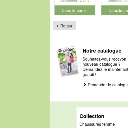
seulement 12,90 €
seulement 9
Dans le panier
Dans le pa
pour le numéro de produit 901126
pour le num
Retour
Notre catalogue
Souhaitez-vous recevoir 
nouveau catalogue ?
Demandez-le maintenant, 
gratuit !
Demander le catalogu
Collection
Chaussures femme