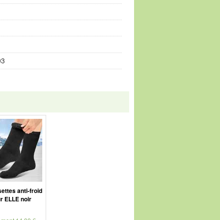
03
ttes anti-froid
r ELLE noir