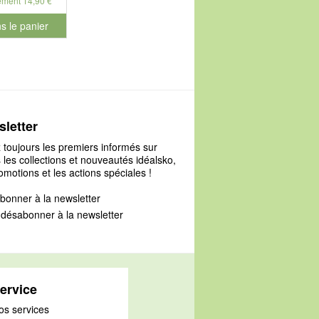
ement 14,90 €
s le panier
127
le numéro de produit 965390
letter
 toujours les premiers informés sur
 les collections et nouveautés idéalsko,
omotions et les actions spéciales !
bonner à la newsletter
désabonner à la newsletter
ervice
os services