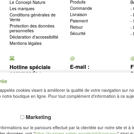
Produits
Le Concept Nature
B
Commande
Les marques
- 
Livraison
Conditions générales de
-
Vente
Paiement
-
Protection des données
Retour
-
personnelles
Sécurité
-
Déclaration d'accessibilité
Mentions légales
@
E-mail :
F
Hotline spéciale
c
commande :
service@idealsko.fr
vée
03 88 54 83 43
c
ppelés cookies visant à améliorer la qualité de votre navigation sur not
Se rétracter
notre boutique en ligne. Pour tout complément d'information à ce sujet
Marketing
formations sur le parcours effectué par la clientèle sur notre site et à 
des données, voir "
https://business.safety.google/intl/fr/privacy/
" ainsi q