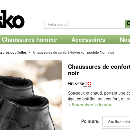
Chaussures homme
Accessoires
Nos
sures douillettes
Chaussures de confort Helvesko : modèle Nori, noir
Chaussures de confort
noir
Spacieux et chaud, portant une c
tige, ce bottillon tout confort, en
bride à fin relief, par scratche. 
Poursuivre la lecture
extra-large, avec sa voûte rempla
La semelle Largeur Confort solutio
Pointure:
format extra-large en avant-pied e