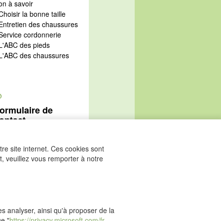
on à savoir
Choisir la bonne taille
 Entretien des chaussures
 Service cordonnerie
 L'ABC des pieds
 L'ABC des chaussures
@
ormulaire de
ontact
Aller au formulaire de
ontact
re site internet. Ces cookies sont
, veuillez vous remporter à notre
les analyser, ainsi qu'à proposer de la
ue "
https://privacy.microsoft.com/fr-