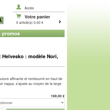
Accès
Votre panier
0 article(s) 0,00 €
 promos
 Helvesko : modèle Nori,
outure affinante et rembourré en haut de
 cuir nappa, s'ajuste au moyen de la large
Semelle Largeur Confort en TPU léger,
çable, habillée de fibres chaudes.
169,00
€
nne les soucis liés aux pieds forts ! De
t en zone articulaire, cette semelle à