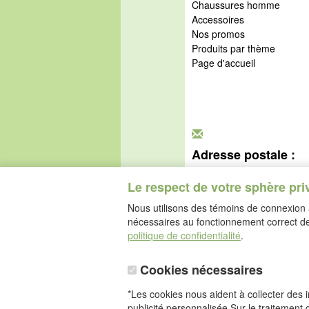
Chaussures homme
Accessoires
Nos promos
Produits par thème
Page d'accueil
Adresse postale :
idéalsko S.A.R.L.
Rue de l'Industrie
Le respect de votre sphère pri
67160 Wissembourg
Nous utilisons des témoins de connexion a
nécessaires au fonctionnement correct de 
politique de confidentialité
.
Cookies nécessaires
*Les cookies nous aident à collecter des in
publicité personnalisée.Sur le traitement 