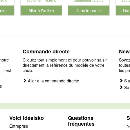
,90 €
seulement 16,90 €
seulement 12,90 €
seul
nier
Aller à l'article
Dans le panier
Dan
éro de produit 901187
pour le numéro de produit 901
pour 
Commande directe
News
notre
Cliquez tout simplement ici pour pouvoir saisir
Soyez
directement la référence du modèle de votre
toutes
il est
choix.
les pr
Aller à la commande directe
S'a
e
Se 
Voici idéalsko
Questions
S
fréquentes
Entreprise
N