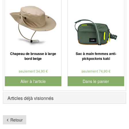
Chapeau de brousse à large
Sac à main femmes anti-
bord beige
pickpockets kaki
seulement 34,90 €
seulement 74,90 €
Aller à l'article
Dans le panier
pour le numéro de produit 902
Articles déjà visionnés
Retour