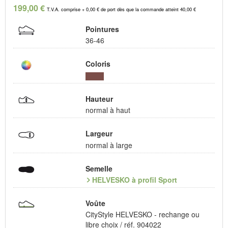
199,00 €
T.V.A. comprise + 0,00 € de port dès que la commande atteint 40,00 €
Pointures
36-46
Coloris
Hauteur
normal à haut
Largeur
normal à large
Semelle
HELVESKO à profil Sport
Voûte
CityStyle HELVESKO - rechange ou
libre choix / réf. 904022