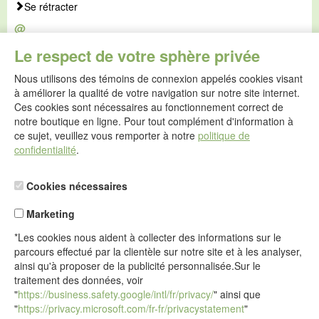
Se rétracter
@
E-mail :
Le respect de votre sphère privée
service@idealsko.fr
Nous utilisons des témoins de connexion appelés cookies visant
@
à améliorer la qualité de votre navigation sur notre site internet.
Formulaire de contact
Ces cookies sont nécessaires au fonctionnement correct de
Aller au formulaire de contact
notre boutique en ligne. Pour tout complément d'information à
ce sujet, veuillez vous remporter à notre
politique de
confidentialité
.
Cookies nécessaires
Marketing
*Les cookies nous aident à collecter des informations sur le
parcours effectué par la clientèle sur notre site et à les analyser,
ainsi qu'à proposer de la publicité personnalisée.Sur le
traitement des données, voir
"
https://business.safety.google/intl/fr/privacy/
" ainsi que
"
https://privacy.microsoft.com/fr-fr/privacystatement
"