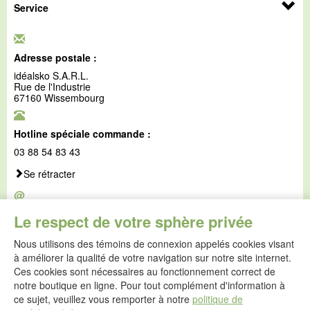
Service
Adresse postale :
idéalsko S.A.R.L.
Rue de l'Industrie
67160 Wissembourg
Hotline spéciale commande :
03 88 54 83 43
Se rétracter
@
E-mail :
Le respect de votre sphère privée
service@idealsko.fr
Nous utilisons des témoins de connexion appelés cookies visant
@
à améliorer la qualité de votre navigation sur notre site internet.
Formulaire de contact
Ces cookies sont nécessaires au fonctionnement correct de
Aller au formulaire de contact
notre boutique en ligne. Pour tout complément d'information à
ce sujet, veuillez vous remporter à notre
politique de