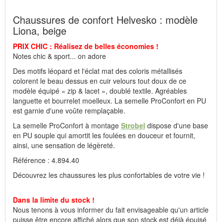
Fabricant : idéalsko S.A.R.L., Rue de l'Industrie, F-67160
Wissembourg, E-mail : service@idealsko.fr
Chaussures de confort Helvesko : modèle
Liona, beige
PRIX CHIC : Réalisez de belles économies !
Notes chic & sport... on adore
Des motifs léopard et l'éclat mat des coloris métallisés
colorent le beau dessus en cuir velours tout doux de ce
modèle équipé « zip & lacet », doublé textile. Agréables
languette et bourrelet moelleux. La semelle ProConfort en PU
est garnie d'une voûte remplaçable.
La semelle ProConfort à montage
Strobel
dispose d'une base
en PU souple qui amortit les foulées en douceur et fournit,
ainsi, une sensation de légèreté.
Référence : 4.894.40
Découvrez les chaussures les plus confortables de votre vie !
Dans la limite du stock !
Nous tenons à vous informer du fait envisageable qu'un article
puisse être encore affiché alors que son stock est déjà épuisé