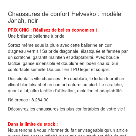
Fabricant : idéalsko S.A.R.L., Rue de l'Industrie, F-67160
Chaussures de confort Helvesko : modèle
Wissembourg, E-mail : service@idealsko.fr
Janah, noir
PRIX CHIC : Réalisez de belles économies !
Une brillante ballerine à bride
Sortez même sous la pluie avec cette ballerine en cuir
d'agneau vernis ! Sa bride diagonale, élastiquée et fermée par
un scratche, garantit maintien et adaptabilité. Avec boucle
factice, ganse extensible et doublure en loden chaud. Sur
confortable semelle Douceur en TPU léger et souple.
Des bienfaits vite chaussés : En doublure, le loden fournit un
climat bienfaisant et un confort naturel au pied. Le scratche,
quant à lui, offre facilité d'utilisation, maintien et adaptabilité.
Référence : 8.284.90
Découvrez les chaussures les plus confortables de votre vie !
Dans la limite du stock !
Nous tenons à vous informer du fait envisageable qu'un article