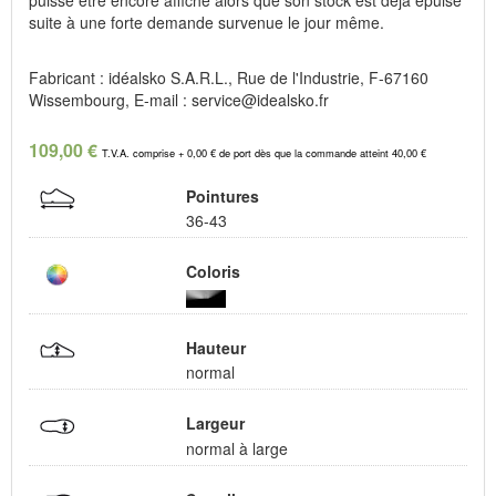
puisse être encore affiché alors que son stock est déjà épuisé
suite à une forte demande survenue le jour même.
Fabricant : idéalsko S.A.R.L., Rue de l'Industrie, F-67160
Wissembourg, E-mail : service@idealsko.fr
109,00 €
T.V.A. comprise + 0,00 € de port dès que la commande atteint 40,00 €
Pointures
36-43
Coloris
Hauteur
normal
Largeur
normal à large