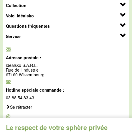
Collection
Voici idéalsko
Questions fréquentes
Service
Adresse postale :
idéalsko S.A.R.L.
Rue de l'Industrie
67160 Wissembourg
Hotline spéciale commande :
03 88 54 83 43
Se rétracter
@
E-mail :
Le respect de votre sphère privée
service@idealsko.fr