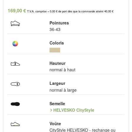
169,00 €
T.V.A. comprise + 0,00 € de port dès que la commande atteint 40,00 €
Pointures
36-43
Coloris
Hauteur
normal à haut
Largeur
normal à large
Semelle
HELVESKO CityStyle
Voûte
CityStyle HELVESKO - rechange ou