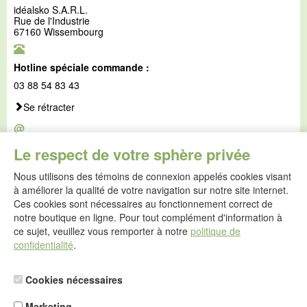
idéalsko S.A.R.L.
Rue de l'Industrie
67160 Wissembourg
Hotline spéciale commande :
03 88 54 83 43
Se rétracter
@
E-mail :
Le respect de votre sphère privée
service@idealsko.fr
Nous utilisons des témoins de connexion appelés cookies visant
@
à améliorer la qualité de votre navigation sur notre site internet.
Formulaire de contact
Ces cookies sont nécessaires au fonctionnement correct de
Aller au formulaire de contact
notre boutique en ligne. Pour tout complément d'information à
ce sujet, veuillez vous remporter à notre
politique de
confidentialité
.
Cookies nécessaires
Marketing