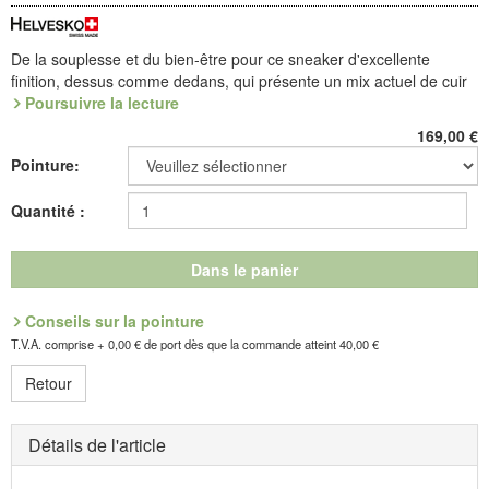
De la souplesse et du bien-être pour ce sneaker d'excellente
finition, dessus comme dedans, qui présente un mix actuel de cuir
et de textile stretch ajouré sur son dessus, des rembourrages
Poursuivre la lecture
moelleux et un zip côté pour une utilisation rapide. Sa semelle
169,00
€
CityStyle (TPU léger) comporte une voûte que l'on peut extraire.
Pointure:
L'empeigne extensible du dessus est un vrai bienfait pour les pieds
sensibles. Elle crée une belle réserve de place dans la chaussure
Quantité :
en cas d'hallux valgus, et maintient correctement tout type de pied,
sans le comprimer, en excluant également les frottements.
Dans le panier
Référence : 8.307.04
Découvrez les chaussures les plus confortables de votre vie !
Conseils sur la pointure
T.V.A. comprise + 0,00 € de port dès que la commande atteint 40,00 €
Fabricant : idéalsko S.A.R.L., Rue de l'Industrie, F-67160
Retour
Wissembourg, E-mail : service@idealsko.fr
Détails de l'article