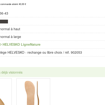
a commande atteint 40,00 €
36-43
normal à haut
normal à large
HELVESKO LigneNature
liège HELVESKO - rechange ou libre choix / réf. 902053
s déjà visionnés