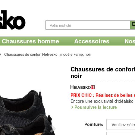
Chaussures homme
Accessoires
Nos
Chaussures de confort Helvesko : modèle Fame, noir
Chaussures de confor
noir
PRIX CHIC : Réalisez de belles
Encore une exclusivité d'idéalsko
Poursuivre la lecture
Ligne sport et une bonne dose de
modèle en cuir et textile, équipé 
doublure en microfibre Dry Clim. E
Pointure:
avec sa voûte extractible.