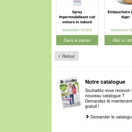
Spray
Embauchoirs e
impermeábilisant cuir
léger
velours et nubuck
seulement 12,90 €
seulement 19
Dans le panier
Aller à l'ar
pour le numéro de produit 901179
Retour
Notre catalogue
Souhaitez-vous recevoir 
nouveau catalogue ?
Demandez-le maintenant, 
gratuit !
Demander le catalogu