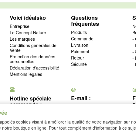
Voici idéalsko
Questions
S
fréquentes
Entreprise
N
Produits
Le Concept Nature
B
Commande
Les marques
- 
Livraison
Conditions générales de
-
Vente
Paiement
-
Protection des données
Retour
-
personnelles
Sécurité
-
Déclaration d'accessibilité
Mentions légales
@
E-mail :
F
Hotline spéciale
c
commande :
service@idealsko.fr
vée
03 88 54 83 43
c
ppelés cookies visant à améliorer la qualité de votre navigation sur not
Se rétracter
notre boutique en ligne. Pour tout complément d'information à ce sujet