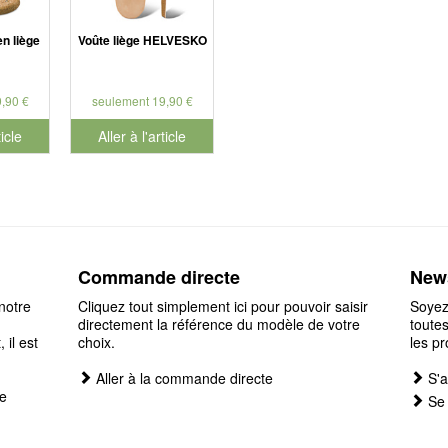
n liège
Voûte liège HELVESKO
,90 €
seulement 19,90 €
ticle
Aller à l'article
Commande directe
News
notre
Cliquez tout simplement ici pour pouvoir saisir
Soyez
directement la référence du modèle de votre
toutes
il est
choix.
les pr
Aller à la commande directe
S'a
e
Se 