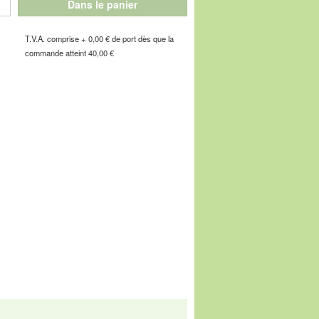
Dans le panier
es innovantes sont issues du sport de
ure aux pieds une fraîcheur durable et les
T.V.A. comprise + 0,00 € de port dès que la
commande atteint 40,00 €
 confortables de votre vie !
it envisageable qu'un article puisse être
 est déjà épuisé suite à une forte
e de l'Industrie, F-67160 Wissembourg, E-