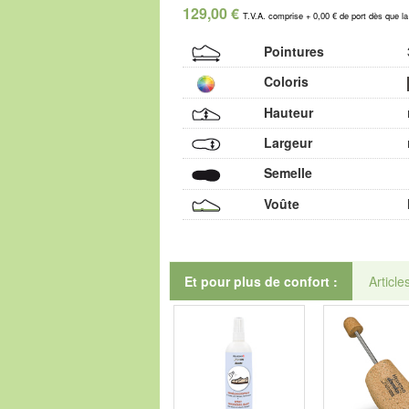
129,00 €
T.V.A. comprise + 0,00 € de port dès que l
Pointures
Coloris
Hauteur
Largeur
Semelle
Voûte
Et pour plus de confort :
Article