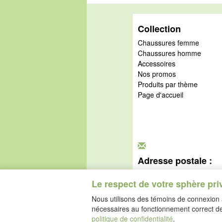
Collection
Chaussures femme
Chaussures homme
Accessoires
Nos promos
Produits par thème
Page d'accueil
Adresse postale :
idéalsko S.A.R.L.
Rue de l'Industrie
Le respect de votre sphère pri
67160 Wissembourg
Nous utilisons des témoins de connexion a
nécessaires au fonctionnement correct de 
politique de confidentialité
.