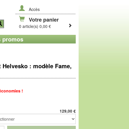
Accès
Votre panier
0 article(s) 0,00 €
 promos
t Helvesko : modèle Fame,
 économies !
 style, voilà pour résumer ce charmant
d'une languette moelleuse et d'une
129,00
€
xtra : la semelle LigneNature (
EVA
),