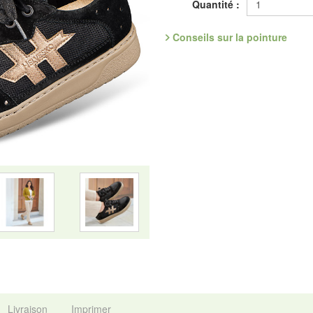
Quantité :
La microfibre Dry Clim et ses fibr
compétition. Cette microfibre ass
garde au sec.
Conseils sur la pointure
Référence : 3.635.00
Découvrez les chaussures les plus
Dans la limite du stock !
Nous tenons à vous informer du fa
encore affiché alors que son stock
demande survenue le jour même.
Fabricant : idéalsko S.A.R.L., Ru
mail : service@idealsko.fr
Livraison
Imprimer