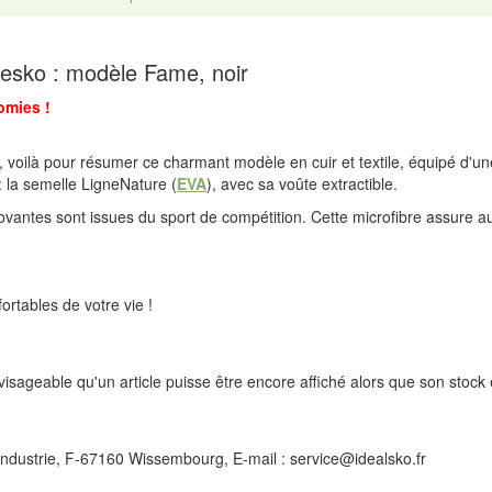
esko : modèle Fame, noir
omies !
, voilà pour résumer ce charmant modèle en cuir et textile, équipé d'u
: la semelle LigneNature (
EVA
), avec sa voûte extractible.
novantes sont issues du sport de compétition. Cette microfibre assure a
rtables de votre vie !
isageable qu'un article puisse être encore affiché alors que son stock 
l'Industrie, F-67160 Wissembourg, E-mail : service@idealsko.fr