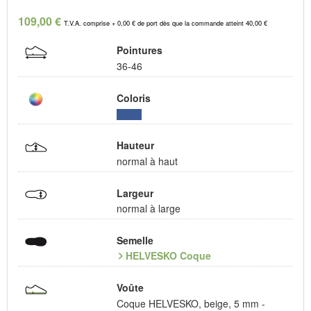
109,00 €
T.V.A. comprise + 0,00 € de port dès que la commande atteint 40,00 €
Pointures
36-46
Coloris
Hauteur
normal à haut
Largeur
normal à large
Semelle
HELVESKO Coque
Voûte
Coque HELVESKO, beige, 5 mm -