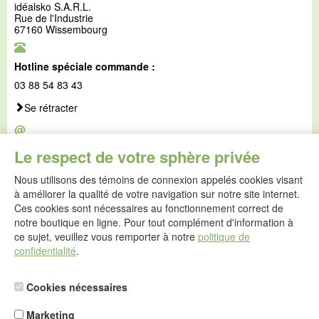
idéalsko S.A.R.L.
Rue de l'Industrie
67160 Wissembourg
Hotline spéciale commande :
03 88 54 83 43
Se rétracter
@
E-mail :
Le respect de votre sphère privée
service@idealsko.fr
Nous utilisons des témoins de connexion appelés cookies visant
@
à améliorer la qualité de votre navigation sur notre site internet.
Formulaire de contact
Ces cookies sont nécessaires au fonctionnement correct de
Aller au formulaire de contact
notre boutique en ligne. Pour tout complément d'information à
ce sujet, veuillez vous remporter à notre
politique de
confidentialité
.
Cookies nécessaires
Marketing