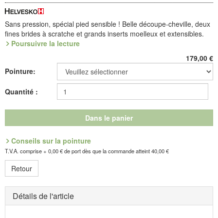
Sans pression, spécial pied sensible ! Belle découpe-cheville, deux
fines brides à scratche et grands inserts moelleux et extensibles.
Semelle Sensitive (PU) antichoc, à voûte échangeable.
Poursuivre la lecture
L'empiècement élastique latéral est un bienfait pour les pieds
179,00
€
sensibles, car il crée un «plus» d'espace pour les capitons du pied
Pointure:
et soulage aussi l'hallux valgus. La doublure en microfibre Dry Clim
thermo-active s'étire avec élasticité de tous côtés.
Quantité :
Référence : 6.652.08
Découvrez les chaussures les plus confortables de votre vie !
Dans le panier
Fabricant : idéalsko S.A.R.L., Rue de l'Industrie, F-67160
Conseils sur la pointure
Wissembourg, E-mail : service@idealsko.fr
T.V.A. comprise + 0,00 € de port dès que la commande atteint 40,00 €
Retour
Détails de l'article