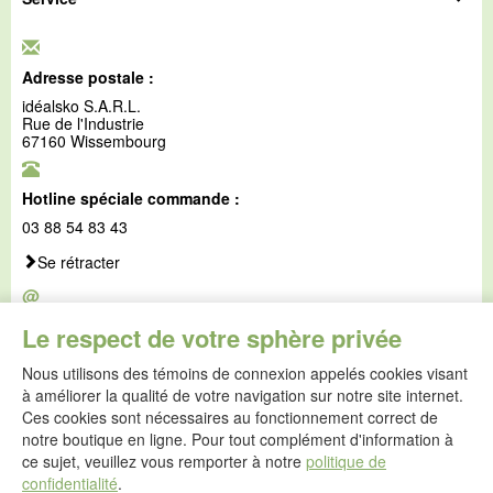
Adresse postale :
idéalsko S.A.R.L.
Rue de l'Industrie
67160 Wissembourg
Hotline spéciale commande :
03 88 54 83 43
Se rétracter
@
E-mail :
Le respect de votre sphère privée
service@idealsko.fr
Nous utilisons des témoins de connexion appelés cookies visant
@
à améliorer la qualité de votre navigation sur notre site internet.
Formulaire de contact
Ces cookies sont nécessaires au fonctionnement correct de
Aller au formulaire de contact
notre boutique en ligne. Pour tout complément d'information à
ce sujet, veuillez vous remporter à notre
politique de
confidentialité
.