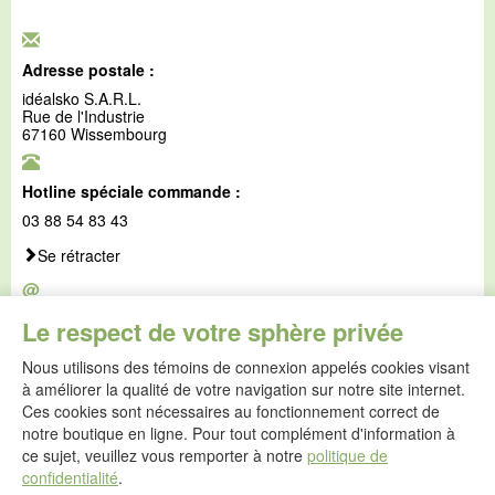
Adresse postale :
idéalsko S.A.R.L.
Rue de l'Industrie
67160 Wissembourg
Hotline spéciale commande :
03 88 54 83 43
Se rétracter
@
E-mail :
Le respect de votre sphère privée
service@idealsko.fr
Nous utilisons des témoins de connexion appelés cookies visant
@
à améliorer la qualité de votre navigation sur notre site internet.
Formulaire de contact
Ces cookies sont nécessaires au fonctionnement correct de
Aller au formulaire de contact
notre boutique en ligne. Pour tout complément d'information à
ce sujet, veuillez vous remporter à notre
politique de
confidentialité
.