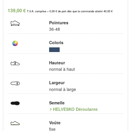
139,00 €
T.V.A. comprise + 0,00 € de port dès que la commande atteint 40,00 €
Pointures
36-48
Coloris
Hauteur
normal à haut
Largeur
normal à large
Semelle
HELVESKO Déroulante
Voûte
fixe