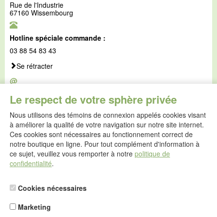
Rue de l'Industrie
67160 Wissembourg
Hotline spéciale commande :
03 88 54 83 43
Se rétracter
@
E-mail :
Le respect de votre sphère privée
service@idealsko.fr
Nous utilisons des témoins de connexion appelés cookies visant
@
à améliorer la qualité de votre navigation sur notre site internet.
Formulaire de contact
Ces cookies sont nécessaires au fonctionnement correct de
Aller au formulaire de contact
notre boutique en ligne. Pour tout complément d'information à
ce sujet, veuillez vous remporter à notre
politique de
confidentialité
.
Cookies nécessaires
Marketing