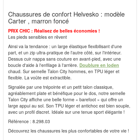
à une forte demande survenue le jour même.
Chaussures de confort Helvesko : modèle
Carter , marron foncé
Fabricant : idéalsko S.A.R.L., Rue de l'Industrie, F-67160
Wissembourg, E-mail : service@idealsko.fr
PRIX CHIC : Réalisez de belles économies !
Les pieds sensibles en rêvent
Ainsi va la tendance : un large élastique flexibilisant d'une
part, et un zip ultra-pratique de l'autre côté, sur l'intérieur.
Dessus cuir nappa sans couture en avant-pied, avec une
boucle d'aide à l'enfilage à l'arrière.
Doublure en loden
chaud. Sur semelle Talon City hommes, en TPU léger et
flexible. La voûte est extractible.
Signalée par une trépointe et un petit talon classique,
agréablement plate et bénéfique pour le dos, notre semelle
Talon City affiche une belle forme « barefoot » qui offre un
large appui au sol. Son TPU léger et antichoc est bien souple,
avec un profil discret. Idéale sur une tenue sport élégante !
Référence : 8.298.03
Découvrez les chaussures les plus confortables de votre vie !