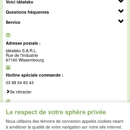
Voici idéalsko
Questions fréquentes
Service
Adresse postale :
idéalsko S.A.R.L.
Rue de l'Industrie
67160 Wissembourg
Hotline spéciale commande :
03 88 54 83 43
Se rétracter
@
E-mail :
Le respect de votre sphère privée
service@idealsko.fr
Nous utilisons des témoins de connexion appelés cookies visant
@
à améliorer la qualité de votre navigation sur notre site internet.