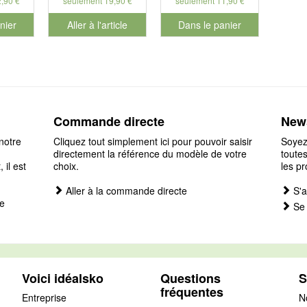
,90 €
seulement 19,90 €
seulement 11,90 €
nier
Aller à l'article
Dans le panier
éro de produit 901127
pour le numéro de produit 901
Commande directe
News
notre
Cliquez tout simplement ici pour pouvoir saisir
Soyez
directement la référence du modèle de votre
toutes
il est
choix.
les pr
Aller à la commande directe
S'a
e
Se 
Voici idéalsko
Questions
S
fréquentes
Entreprise
N