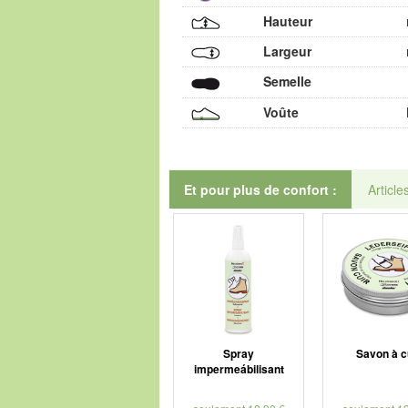
Hauteur
Largeur
Semelle
Voûte
Et pour plus de confort :
Article
Spray
Savon à c
impermeábilisant