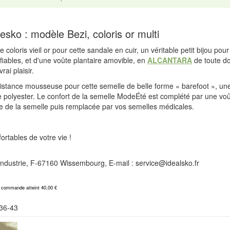
sko : modèle Bezi, coloris or multi
de coloris vieil or pour cette sandale en cuir, un véritable petit bijou pou
 fiables, et d'une voûte plantaire amovible, en
ALCANTARA
de toute d
ai plaisir.
istance mousseuse pour cette semelle de belle forme « barefoot », une 
polyester. Le confort de la semelle ModeÉté est complété par une voûte
ite de la semelle puis remplacée par vos semelles médicales.
rtables de votre vie !
l'Industrie, F-67160 Wissembourg, E-mail : service@idealsko.fr
a commande atteint 40,00 €
36-43