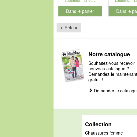
seulement 12,90 €
seulement 12
Dans le panier
Dans le pa
pour le numéro de produit 901126
pour le num
Retour
Notre catalogue
Souhaitez-vous recevoir 
nouveau catalogue ?
Demandez-le maintenant, 
gratuit !
Demander le catalogu
Collection
Chaussures femme