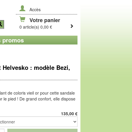
Accès
Votre panier
0 article(s) 0,00 €
 promos
 Helvesko : modèle Bezi,
lant de coloris vieil or pour cette sandale
our le pied ! De grand confort, elle dispose
es et fiables, et d'une voûte plantaire
te douceur. La semelle ModeÉté (PU),
135,00
€
 un vrai plaisir.
e consistance mousseuse pour cette
», une semelle fonctionnelle et en pleine