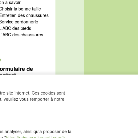
on à savoir
Choisir la bonne taille
 Entretien des chaussures
 Service cordonnerie
 L'ABC des pieds
 L'ABC des chaussures
@
ormulaire de
ontact
Aller au formulaire de
ontact
re site internet. Ces cookies sont
, veuillez vous remporter à notre
les analyser, ainsi qu'à proposer de la
ue "
https://privacy.microsoft.com/fr-