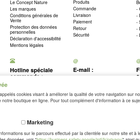
Produits
Le Concept Nature
B
Commande
Les marques
- 
Livraison
Conditions générales de
-
Vente
Paiement
-
Protection des données
Retour
-
personnelles
Sécurité
-
Déclaration d'accessibilité
Mentions légales
@
E-mail :
F
Hotline spéciale
c
commande :
service@idealsko.fr
vée
03 88 54 83 43
c
ppelés cookies visant à améliorer la qualité de votre navigation sur not
Se rétracter
notre boutique en ligne. Pour tout complément d'information à ce sujet
Marketing
formations sur le parcours effectué par la clientèle sur notre site et à 
des données, voir "
https://business.safety.google/intl/fr/privacy/
" ainsi q