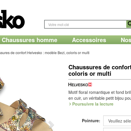
Chaussures homme
Accessoires
Nos
ures de confort Helvesko : modèle Bezi, coloris or multi
Chaussures de confort
coloris or multi
Motif floral romantique et fond bril
en cuir, un véritable petit bijou p
de trois brides à scratche ajustabl
Poursuivre la lecture
amovible, en
ALCANTARA
de tou
amortissante, fait de chaque foulée
Pointure:
Épaisseur confortable et agréabl
semelle de belle forme « barefoot 