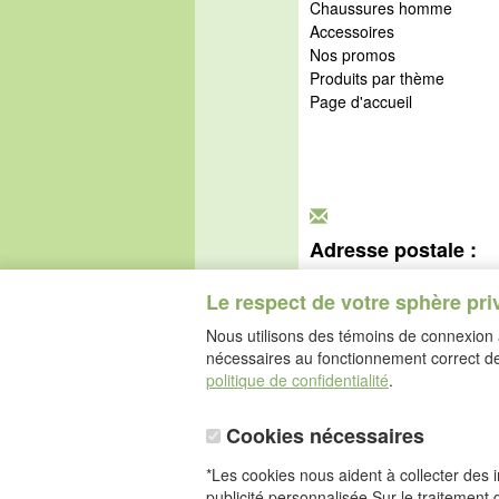
Chaussures homme
Accessoires
Nos promos
Produits par thème
Page d'accueil
Adresse postale :
idéalsko S.A.R.L.
Rue de l'Industrie
Le respect de votre sphère pri
67160 Wissembourg
Nous utilisons des témoins de connexion a
nécessaires au fonctionnement correct de 
politique de confidentialité
.
Cookies nécessaires
*Les cookies nous aident à collecter des in
publicité personnalisée.Sur le traitement 