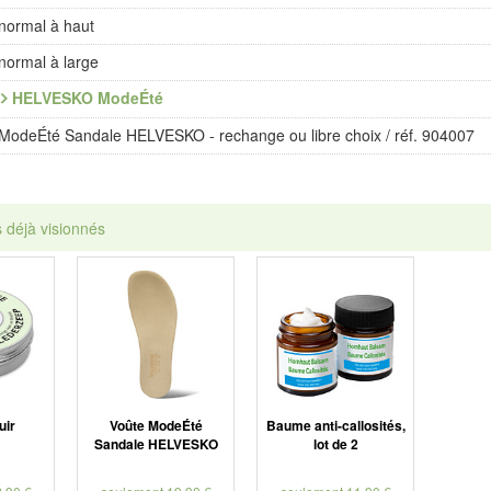
normal à haut
normal à large
HELVESKO ModeÉté
ModeÉté Sandale HELVESKO - rechange ou libre choix / réf. 904007
s déjà visionnés
uir
Voûte ModeÉté
Baume anti-callosités,
Sandale HELVESKO
lot de 2