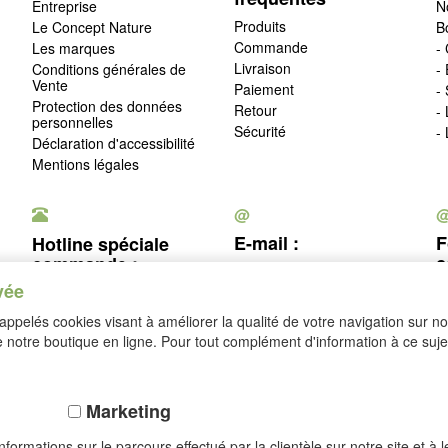
Entreprise
N
Produits
Le Concept Nature
B
Commande
Les marques
- 
Livraison
Conditions générales de
-
Vente
Paiement
-
Protection des données
Retour
-
personnelles
Sécurité
-
Déclaration d'accessibilité
Mentions légales
@
E-mail :
F
Hotline spéciale
c
commande :
service@idealsko.fr
vée
03 88 54 83 43
c
ppelés cookies visant à améliorer la qualité de votre navigation sur not
Se rétracter
notre boutique en ligne. Pour tout complément d'information à ce sujet
Marketing
formations sur le parcours effectué par la clientèle sur notre site et à 