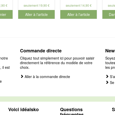
,90 €
seulement 19,90 €
seulement 14,90 €
seul
nier
Aller à l'article
Aller à l'article
Dan
éro de produit 901127
pour 
Commande directe
News
notre
Cliquez tout simplement ici pour pouvoir saisir
Soyez
directement la référence du modèle de votre
toutes
il est
choix.
les pr
Aller à la commande directe
S'a
e
Se 
Voici idéalsko
Questions
S
fréquentes