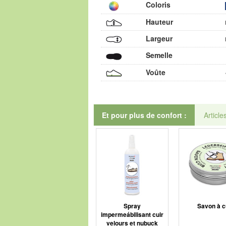
Coloris
Hauteur
Largeur
Semelle
Voûte
Et pour plus de confort :
Article
Spray
Savon à c
impermeábilisant cuir
velours et nubuck