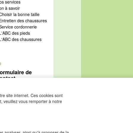
os services
on à savoir
Choisir la bonne taille
 Entretien des chaussures
 Service cordonnerie
 L'ABC des pieds
 L'ABC des chaussures
@
ormulaire de
ontact
Aller au formulaire de
ontact
re site internet. Ces cookies sont
, veuillez vous remporter à notre
les analyser, ainsi qu'à proposer de la