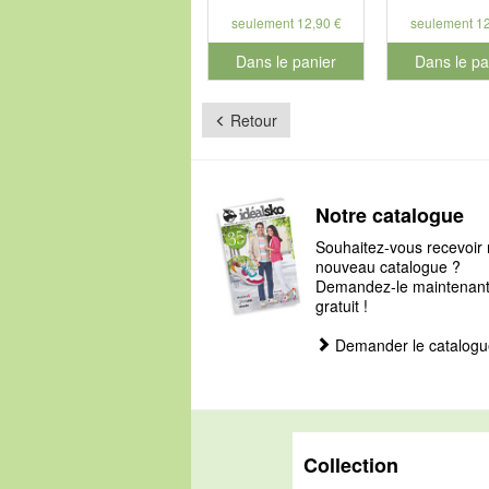
seulement 12,90 €
seulement 12
Dans le panier
Dans le pa
pour le numéro de produit 901179
pour le num
Retour
Notre catalogue
Souhaitez-vous recevoir 
nouveau catalogue ?
Demandez-le maintenant, 
gratuit !
Demander le catalogu
Collection