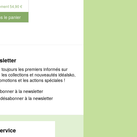
ement 54,90 €
s le panier
le numéro de produit 902280
letter
 toujours les premiers informés sur
 les collections et nouveautés idéalsko,
omotions et les actions spéciales !
bonner à la newsletter
désabonner à la newsletter
ervice