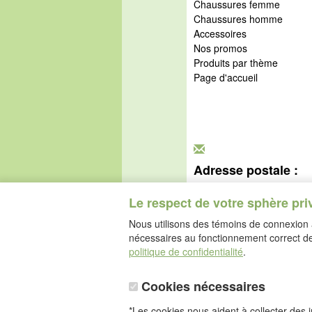
Chaussures femme
Chaussures homme
Accessoires
Nos promos
Produits par thème
Page d'accueil
Adresse postale :
idéalsko S.A.R.L.
Rue de l'Industrie
Le respect de votre sphère pri
67160 Wissembourg
Nous utilisons des témoins de connexion a
nécessaires au fonctionnement correct de 
politique de confidentialité
.
Cookies nécessaires
*Les cookies nous aident à collecter des in