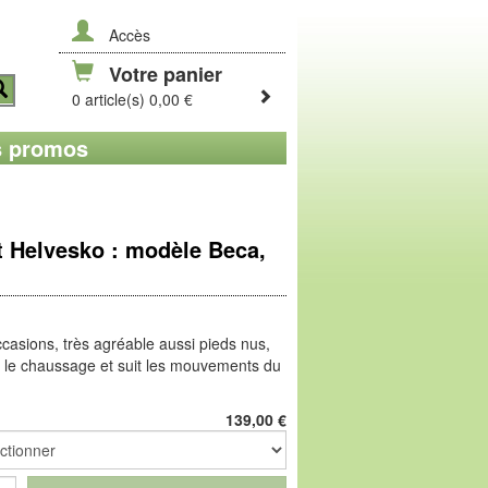
Accès
Votre panier
0 article(s) 0,00 €
 promos
 Helvesko : modèle Beca,
ccasions, très agréable aussi pieds nus,
te le chaussage et suit les mouvements du
en ne gêne ni ne serre. Complété par une
e et mortissante, ce modèle offre un
139,00
€
tituée de PU souple, on retrouve cette
ssent lorsque que l'on marche pieds nus. À