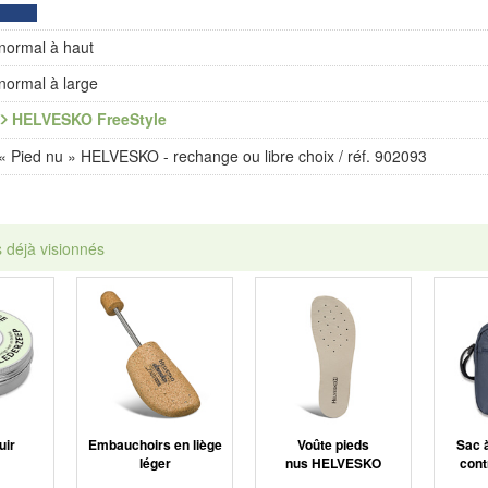
normal à haut
normal à large
HELVESKO FreeStyle
« Pied nu » HELVESKO - rechange ou libre choix / réf. 902093
s déjà visionnés
uir
Embauchoirs en liège
Voûte pieds
Sac 
léger
nus HELVESKO
cont