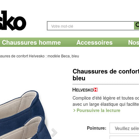
Chaussures homme
Accessoires
Nos
sures de confort Helvesko : modèle Beca, bleu
Chaussures de confort
bleu
Complice d'été légère et toutes o
avec un large élastique qui facili
pied dans sa course, sans que ri
Poursuivre la lecture
voûte plantaire FreeStyle amovibl
confort extra.
Pointure:
Avec notre semelle FreeStyle cons
impression de liberté que l'on re