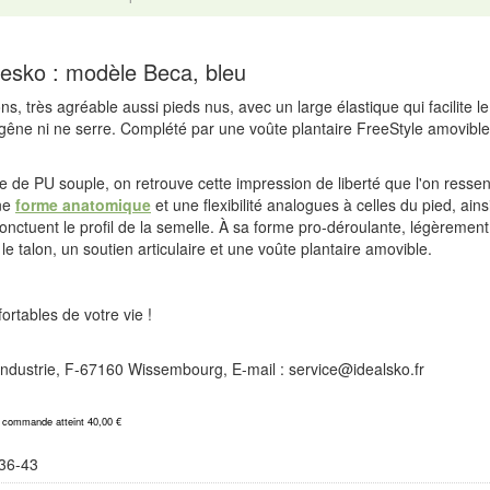
esko : modèle Beca, bleu
ns, très agréable aussi pieds nus, avec un large élastique qui facilite
gêne ni ne serre. Complété par une voûte plantaire FreeStyle amovible
e de PU souple, on retrouve cette impression de liberté que l'on resse
une
forme anatomique
et une flexibilité analogues à celles du pied, ain
nctuent le profil de la semelle. À sa forme pro-déroulante, légèrement
e talon, un soutien articulaire et une voûte plantaire amovible.
rtables de votre vie !
l'Industrie, F-67160 Wissembourg, E-mail : service@idealsko.fr
a commande atteint 40,00 €
36-43