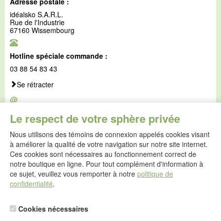
Adresse postale :
idéalsko S.A.R.L.
Rue de l'Industrie
67160 Wissembourg
Hotline spéciale commande :
03 88 54 83 43
Se rétracter
@
E-mail :
Le respect de votre sphère privée
service@idealsko.fr
Nous utilisons des témoins de connexion appelés cookies visant
@
à améliorer la qualité de votre navigation sur notre site internet.
Formulaire de contact
Ces cookies sont nécessaires au fonctionnement correct de
Aller au formulaire de contact
notre boutique en ligne. Pour tout complément d'information à
ce sujet, veuillez vous remporter à notre
politique de
confidentialité
.
Cookies nécessaires