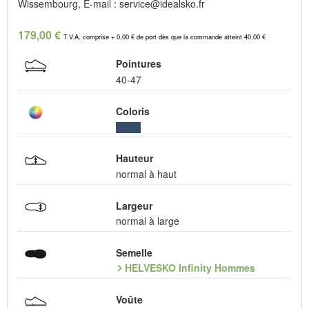
Wissembourg, E-mail : service@idealsko.fr
179,00 €
T.V.A. comprise + 0,00 € de port dès que la commande atteint 40,00 €
Pointures
40-47
Coloris
Hauteur
normal à haut
Largeur
normal à large
Semelle
HELVESKO Infinity Hommes
Voûte