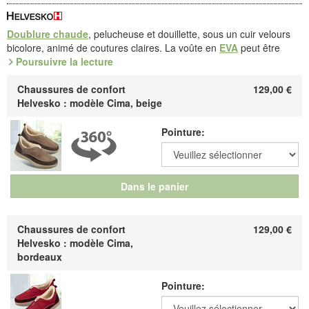
Doublure chaude
, pelucheuse et douillette, sous un cuir velours
bicolore, animé de coutures claires. La voûte en
EVA
peut être
échangée contre des semelles correctrices, si vous devez en
Poursuivre la lecture
porter. Semelle-coque en PU, à profil anti-glisse.
Chaussures de confort
129,00
€
La doublure en peluche est un écrin de douceur qui loge le pied
Helvesko : modèle Cima, beige
dans des fibres mousseuses, où il peut respirer et où il reste bien
chaud. Une vraie merveille de douceur !
Pointure:
Référence : 4.883.04 / 4.883.50
Découvrez les chaussures les plus confortables de votre vie !
Dans le panier
Fabricant : idéalsko S.A.R.L., Rue de l'Industrie, F-67160
Wissembourg, E-mail : service@idealsko.fr
Chaussures de confort
129,00
€
Helvesko : modèle Cima,
bordeaux
Pointure: