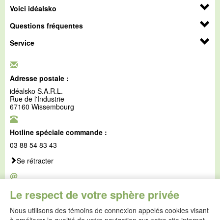
Voici idéalsko
Questions fréquentes
Service
Adresse postale :
idéalsko S.A.R.L.
Rue de l'Industrie
67160 Wissembourg
Hotline spéciale commande :
03 88 54 83 43
Se rétracter
@
E-mail :
Le respect de votre sphère privée
service@idealsko.fr
Nous utilisons des témoins de connexion appelés cookies visant
@