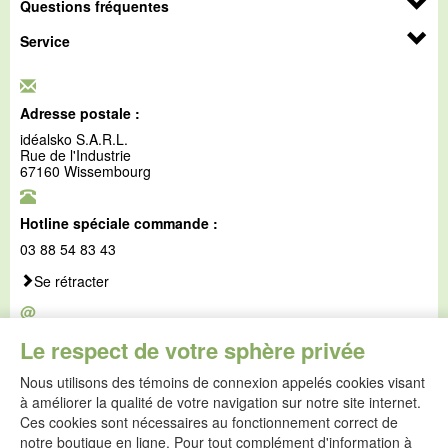
Questions fréquentes
Service
Adresse postale :
idéalsko S.A.R.L.
Rue de l'Industrie
67160 Wissembourg
Hotline spéciale commande :
03 88 54 83 43
Se rétracter
@
E-mail :
Le respect de votre sphère privée
service@idealsko.fr
Nous utilisons des témoins de connexion appelés cookies visant
@
à améliorer la qualité de votre navigation sur notre site internet.
Formulaire de contact
Ces cookies sont nécessaires au fonctionnement correct de
Aller au formulaire de contact
notre boutique en ligne. Pour tout complément d'information à