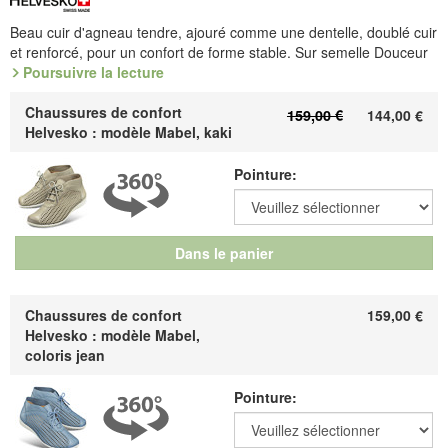
Beau cuir d'agneau tendre, ajouré comme une dentelle, doublé cuir
et renforcé, pour un confort de forme stable. Sur semelle Douceur
en TPU léger et amortissant, complétée par une voûte amovible.
Poursuivre la lecture
Le haut rebord en cuir, tout en courbes et sans doublure, est d'une
Chaussures de confort
159,00 €
144,00
€
merveilleuse souplesse. Au contact de la peau, il exprime la
Helvesko : modèle Mabel, kaki
particularité de cette belle matière qu'est le cuir.
Le spot en dit plus
Pointure:
Référence : 5.754.07 / 5.754.80
Découvrez les chaussures les plus confortables de votre vie !
Dans le panier
Fabricant : idéalsko S.A.R.L., Rue de l'Industrie, F-67160
Wissembourg, E-mail : service@idealsko.fr
Chaussures de confort
159,00
€
Helvesko : modèle Mabel,
coloris jean
Pointure: