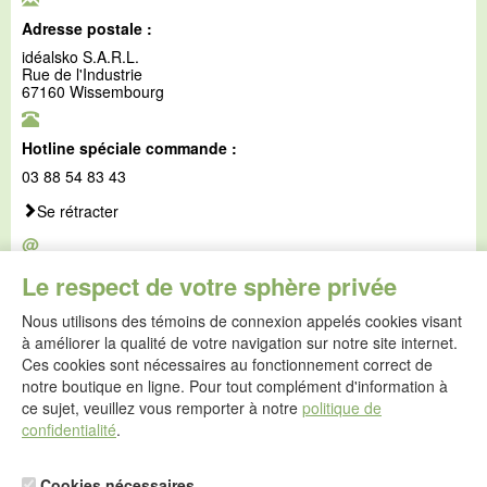
Adresse postale :
idéalsko S.A.R.L.
Rue de l'Industrie
67160 Wissembourg
Hotline spéciale commande :
03 88 54 83 43
Se rétracter
@
E-mail :
Le respect de votre sphère privée
service@idealsko.fr
Nous utilisons des témoins de connexion appelés cookies visant
@
à améliorer la qualité de votre navigation sur notre site internet.
Formulaire de contact
Ces cookies sont nécessaires au fonctionnement correct de
Aller au formulaire de contact
notre boutique en ligne. Pour tout complément d'information à
ce sujet, veuillez vous remporter à notre
politique de
confidentialité
.
Cookies nécessaires