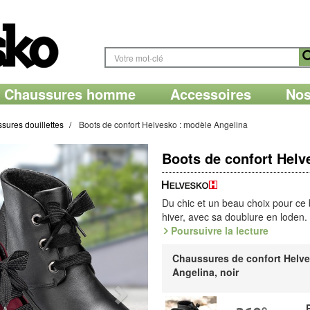
Chaussures homme
Accessoires
Nos
sures douillettes
Boots de confort Helvesko : modèle Angelina
Boots de confort Helv
Du chic et un beau choix pour ce b
hiver, avec sa doublure en loden.
amovible.
Poursuivre la lecture
Doublure en loden
: idéale dans
Chaussures de confort Helve
d'eau, la laine naturelle se trans
Angelina, noir
base du loden, une belle matière
Référence : 3.434.09 / 3.434.07 /