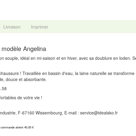
Livraison
Imprimer
: modèle Angelina
lon souple, idéal en mi-saison et en hiver, avec sa doublure en loden. S
haussure ! Travaillée en bassin d'eau, la laine naturelle se transforme 
de, douce et absorbante.
4.58
rtables de votre vie !
l'Industrie, F-67160 Wissembourg, E-mail : service@idealsko.fr
a commande atteint 40,00 €