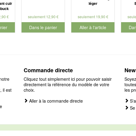
nt cuir
léger
ubuck
,90 €
seulement 12,90 €
seulement 19,90 €
seul
nier
Dans le panier
Aller à l'article
Dan
éro de produit 901179
pour le numéro de produit 901127
pour 
Commande directe
News
notre
Cliquez tout simplement ici pour pouvoir saisir
Soyez
directement la référence du modèle de votre
toutes
il est
choix.
les pr
Aller à la commande directe
S'a
e
Se 