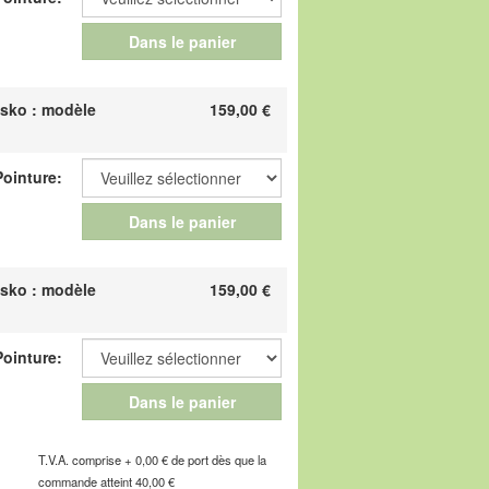
 confortables de votre vie !
Dans le panier
e de l'Industrie, F-67160 Wissembourg, E-
sko : modèle
159,00
€
Pointure:
Dans le panier
sko : modèle
159,00
€
Pointure:
Dans le panier
T.V.A. comprise + 0,00 € de port dès que la
commande atteint 40,00 €