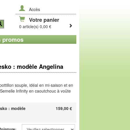
Accès
Votre panier
0 article(s) 0,00 €
 promos
esko : modèle Angelina
ottillon souple, idéal en mi-saison et en
 Semelle Infinity en caoutchouc à voûte
 une chaussure ! Travaillée en bassin
sko : modèle
159,00
€
forme en un robuste feutre qui constitue la
 chaude, douce et absorbante.
 3.434.58
Pointure: