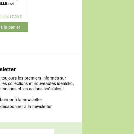
ELLE noir
ement 17,90 €
s le panier
le numéro de produit 905090
letter
 toujours les premiers informés sur
 les collections et nouveautés idéalsko,
omotions et les actions spéciales !
bonner à la newsletter
désabonner à la newsletter