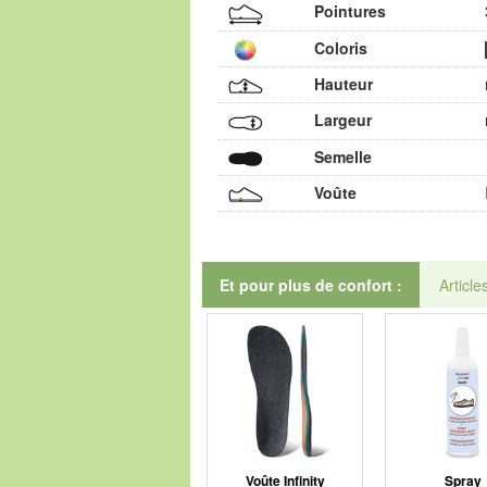
Pointures
Coloris
Hauteur
Largeur
Semelle
Voûte
Et pour plus de confort :
Article
Voûte Infinity
Spray