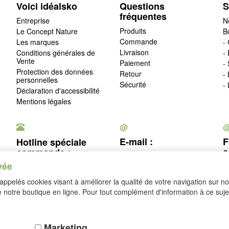
Voici idéalsko
Questions
S
fréquentes
Entreprise
N
Produits
Le Concept Nature
B
Commande
Les marques
- 
Livraison
Conditions générales de
-
Vente
Paiement
-
Protection des données
Retour
-
personnelles
Sécurité
-
Déclaration d'accessibilité
Mentions légales
@
E-mail :
F
Hotline spéciale
c
commande :
service@idealsko.fr
vée
03 88 54 83 43
c
ppelés cookies visant à améliorer la qualité de votre navigation sur not
Se rétracter
notre boutique en ligne. Pour tout complément d'information à ce sujet
Marketing