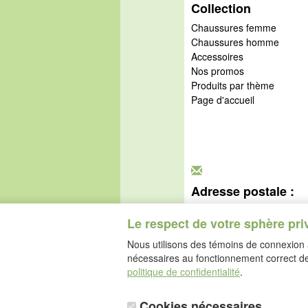
Collection
Chaussures femme
Chaussures homme
Accessoires
Nos promos
Produits par thème
Page d'accueil
Adresse postale :
idéalsko S.A.R.L.
Le respect de votre sphère pri
Rue de l'Industrie
67160 Wissembourg
Nous utilisons des témoins de connexion a
nécessaires au fonctionnement correct de 
politique de confidentialité
.
Cookies nécessaires