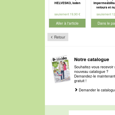
HELVESKO, loden
impermeábilisa
velours et n
seulement 19,90 €
seulement 12
Aller à l'article
Dans le pa
pour le num
Retour
Notre catalogue
Souhaitez-vous recevoir 
nouveau catalogue ?
Demandez-le maintenant, 
gratuit !
Demander le catalogu