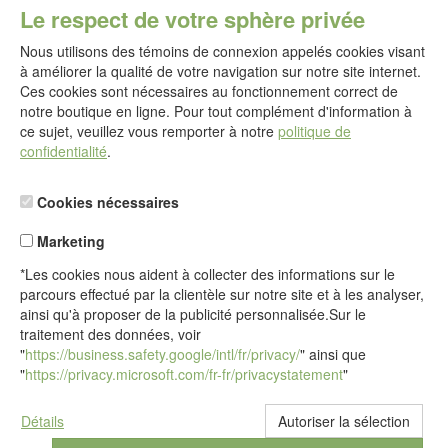
E-mail :
Le respect de votre sphère privée
service@idealsko.fr
Nous utilisons des témoins de connexion appelés cookies visant
@
à améliorer la qualité de votre navigation sur notre site internet.
Formulaire de contact
Ces cookies sont nécessaires au fonctionnement correct de
Aller au formulaire de contact
notre boutique en ligne. Pour tout complément d'information à
ce sujet, veuillez vous remporter à notre
politique de
confidentialité
.
Cookies nécessaires
Marketing
*Les cookies nous aident à collecter des informations sur le
parcours effectué par la clientèle sur notre site et à les analyser,
ainsi qu'à proposer de la publicité personnalisée.Sur le
traitement des données, voir
"
https://business.safety.google/intl/fr/privacy/
" ainsi que
"
https://privacy.microsoft.com/fr-fr/privacystatement
"
Détails