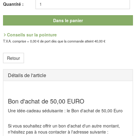
Une idée-cadeau pratique et sûre : laissez vos proches et amis
Quantité :
choisir eux-mêmes ce qui leur fait plaisir ! Si vous le désirez, nous
envoyons directement ce bon d'achat à son bénéficiaire.
Téléphonez-nous pour préciser l'adresse, et nous nous chargerons
Dans le panier
volontiers du reste !
Conseils sur la pointure
T.V.A. comprise + 0,00 € de port dès que la commande atteint 40,00 €
Retour
Détails de l'article
Bon d'achat de 50,00 EURO
Une idée-cadeau séduisante : le Bon d'achat de 50,00 Euro
Si vous souhaitez offrir un bon d'achat d'un autre montant,
n'hésitez pas à nous contacter à l'adresse suivante :