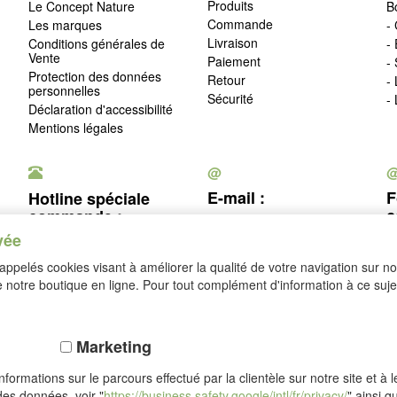
Produits
Le Concept Nature
B
Commande
Les marques
- 
Livraison
Conditions générales de
-
Vente
Paiement
-
Protection des données
Retour
-
personnelles
Sécurité
-
Déclaration d'accessibilité
Mentions légales
@
E-mail :
F
Hotline spéciale
c
commande :
service@idealsko.fr
vée
03 88 54 83 43
c
ppelés cookies visant à améliorer la qualité de votre navigation sur not
Se rétracter
notre boutique en ligne. Pour tout complément d'information à ce sujet
Marketing
formations sur le parcours effectué par la clientèle sur notre site et à 
des données, voir "
https://business.safety.google/intl/fr/privacy/
" ainsi q