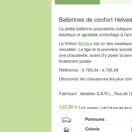
Ballerines de confort Helves
La petite ballerine polyvalente indispe
élastique et agréable emboîtage à l'arr
La finition
Strobel
est un des classiques
remaillée. La tige et la première semel
une chaussette, avant d'y poser la sem
finalement posée.
Référence : 4.765.04 / 4.765.08
Découvrez les chaussures les plus confo
Fabricant : idéalsko S.A.R.L., Rue de 
125,00 €
T.V.A. comprise + 0,00 € de port dès que l
Pointures
Coloris