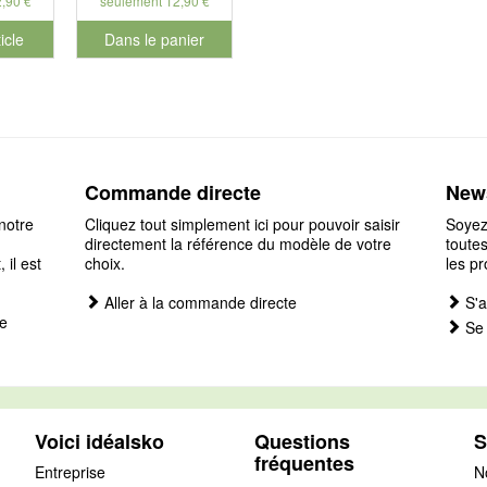
,90 €
seulement 12,90 €
ticle
Dans le panier
pour le numéro de produit 901179
Commande directe
News
notre
Cliquez tout simplement ici pour pouvoir saisir
Soyez
directement la référence du modèle de votre
toutes
il est
choix.
les pr
Aller à la commande directe
S'a
e
Se 
Voici idéalsko
Questions
S
fréquentes
Entreprise
N