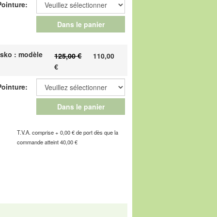
Pointure:
r la chaussure sur l'embauchoir, comme
a semelle extérieure. La souplesse de la
Dans le panier
me quand la semelle extérieure est
sko : modèle
125,00 €
110,00
 confortables de votre vie !
€
Pointure:
e de l'Industrie, F-67160 Wissembourg, E-
Dans le panier
T.V.A. comprise + 0,00 € de port dès que la
commande atteint 40,00 €