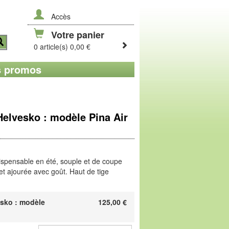
Accès
Votre panier
0 article(s) 0,00 €
 promos
Helvesko : modèle Pina Air
dispensable en été, souple et de coupe
et ajourée avec goût. Haut de tige
 l'arrière. Doublure respirante en
 Sur semelle Légère en PU flexible.
sko : modèle
125,00
€
siques de la cordonnerie traditionnelle.
ussures est leur couture entièrement
 semelle sont cousues ensemble point par