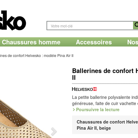
Chaussures homme
Accessoires
Nos
ines de confort Helvesko : modèle Pina Air II
Ballerines de confort 
II
La petite ballerine polyvalente in
généreuse, faite de cuir vachette 
élastique et agréable emboîtage à
Poursuivre la lecture
microfibre, et voûte remplaçable.
Chaussures de confort Helve
La finition
Strobel
est un des clas
Pina Air II, beige
Une des particularités de ces cha
remaillée. La tige et la première