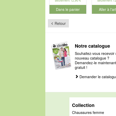
seulement 12,90 €
seulement 12
Dans le panier
Aller à l'ar
pour le numéro de produit 901127
Retour
Notre catalogue
Souhaitez-vous recevoir 
nouveau catalogue ?
Demandez-le maintenant, 
gratuit !
Demander le catalogu
Collection
Chaussures femme