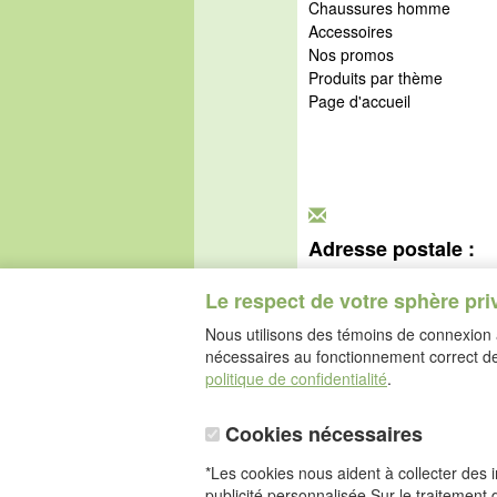
Chaussures homme
Accessoires
Nos promos
Produits par thème
Page d'accueil
Adresse postale :
idéalsko S.A.R.L.
Rue de l'Industrie
Le respect de votre sphère pri
67160 Wissembourg
Nous utilisons des témoins de connexion a
nécessaires au fonctionnement correct de 
politique de confidentialité
.
Cookies nécessaires
*Les cookies nous aident à collecter des in
publicité personnalisée.Sur le traitement 