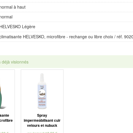
normal à haut
normal
HELVESKO Légère
climatisante HELVESKO, microfibre - rechange ou libre choix / réf. 902
s déjà visionnés
isante
Spray
rofibre
impermeábilisant cuir
velours et nubuck