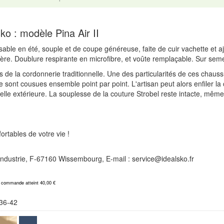
ko : modèle Pina Air II
nsable en été, souple et de coupe généreuse, faite de cuir vachette et a
ière. Doublure respirante en microfibre, et voûte remplaçable. Sur seme
 de la cordonnerie traditionnelle. Une des particularités de ces chaus
le sont cousues ensemble point par point. L'artisan peut alors enfiler 
elle extérieure. La souplesse de la couture Strobel reste intacte, même
rtables de votre vie !
l'Industrie, F-67160 Wissembourg, E-mail : service@idealsko.fr
a commande atteint 40,00 €
36-42