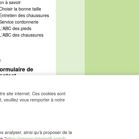
on à savoir
Choisir la bonne taille
 Entretien des chaussures
 Service cordonnerie
 L'ABC des pieds
 L'ABC des chaussures
@
ormulaire de
ontact
Aller au formulaire de
ontact
re site internet. Ces cookies sont
, veuillez vous remporter à notre
les analyser, ainsi qu'à proposer de la
ue "
https://privacy.microsoft.com/fr-